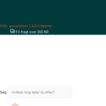
Gå
til
indholdet
500+ anmeldelser | 4.9/5 stjerner
Fri fragt over 350 KR
Søg