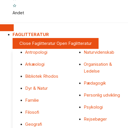
Andet
FAGLITTERATUR
Close Faglitteratur
Open Faglitteratur
Antropologi
Naturvidenskab
Arkæologi
Organisation &
Ledelse
Bibliotek Rhodos
Pædagogik
Dyr & Natur
Personlig udvikling
Familie
Psykologi
Filosofi
Rejsebøger
Geografi