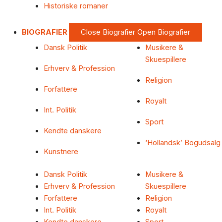
Historiske romaner
BIOGRAFIER
Close Biografier
Open Biografier
Dansk Politik
Musikere &
Skuespillere
Erhverv & Profession
Religion
Forfattere
Royalt
Int. Politik
Sport
Kendte danskere
‘Hollandsk’ Bogudsalg
Kunstnere
Dansk Politik
Musikere &
Erhverv & Profession
Skuespillere
Forfattere
Religion
Int. Politik
Royalt