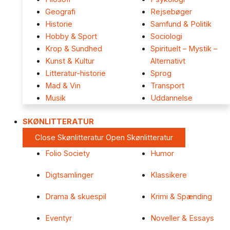
Geografi
Rejsebøger
Historie
Samfund & Politik
Hobby & Sport
Sociologi
Krop & Sundhed
Spirituelt – Mystik –
Kunst & Kultur
Alternativt
Litteratur-historie
Sprog
Mad & Vin
Transport
Musik
Uddannelse
SKØNLITTERATUR
Close Skønlitteratur
Open Skønlitteratur
Folio Society
Humor
Digtsamlinger
Klassikere
Drama & skuespil
Krimi & Spænding
Eventyr
Noveller & Essays