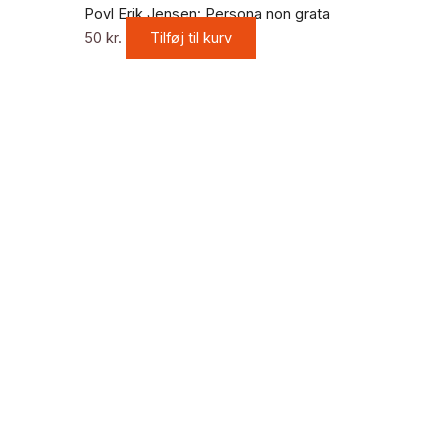
Povl Erik Jensen: Persona non grata
50
kr.
Tilføj til kurv