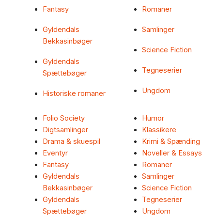
Fantasy
Romaner
Gyldendals
Samlinger
Bekkasinbøger
Science Fiction
Gyldendals
Tegneserier
Spættebøger
Ungdom
Historiske romaner
Folio Society
Humor
Digtsamlinger
Klassikere
Drama & skuespil
Krimi & Spænding
Eventyr
Noveller & Essays
Fantasy
Romaner
Gyldendals
Samlinger
Bekkasinbøger
Science Fiction
Gyldendals
Tegneserier
Spættebøger
Ungdom