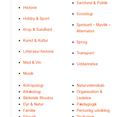
Samfund & Politik
Historie
Sociologi
Hobby & Sport
Spirituelt – Mystik –
Krop & Sundhed
Alternativt
Kunst & Kultur
Sprog
Litteratur-historie
Transport
Mad & Vin
Uddannelse
Musik
Antropologi
Naturvidenskab
Arkæologi
Organisation &
Bibliotek Rhodos
Ledelse
Dyr & Natur
Pædagogik
Familie
Personlig udvikling
Filosofi
Psykologi