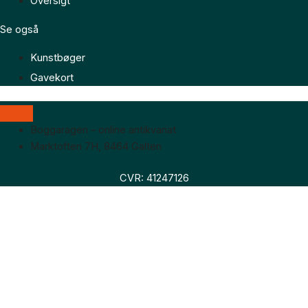
Oversigt
Se også
Kunstbøger
Gavekort
Boggaragen – online antikvariat
Marktoften 7H, 8464 Galten
CVR: 41247126
Faglitteratur
Skønlitteratur
Biografier