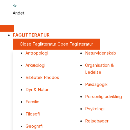
Andet
FAGLITTERATUR
Close Faglitteratur
Open Faglitteratur
Antropologi
Naturvidenskab
Arkæologi
Organisation &
Ledelse
Bibliotek Rhodos
Pædagogik
Dyr & Natur
Personlig udvikling
Familie
Psykologi
Filosofi
Rejsebøger
Geografi