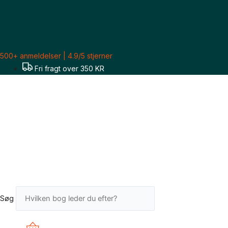
Gå
til
indholdet
500+ anmeldelser | 4.9/5 stjerner
Fri fragt over 350 KR
Søg