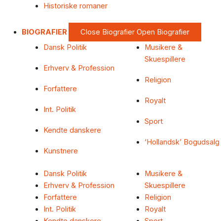
Historiske romaner
BIOGRAFIER
Close Biografier
Open Biografier
Dansk Politik
Musikere &
Skuespillere
Erhverv & Profession
Religion
Forfattere
Royalt
Int. Politik
Sport
Kendte danskere
‘Hollandsk’ Bogudsalg
Kunstnere
Dansk Politik
Musikere &
Erhverv & Profession
Skuespillere
Forfattere
Religion
Int. Politik
Royalt