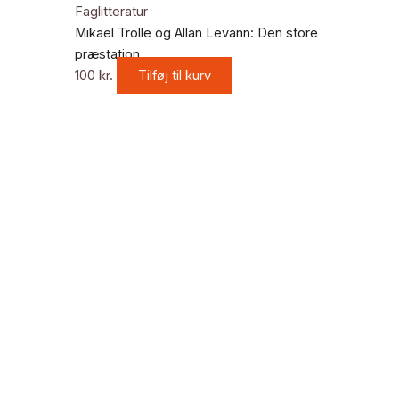
Faglitteratur
Mikael Trolle og Allan Levann: Den store
præstation
100
kr.
Tilføj til kurv