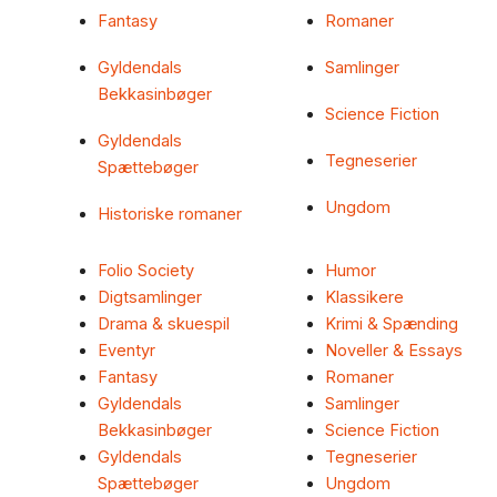
Fantasy
Romaner
Gyldendals
Samlinger
Bekkasinbøger
Science Fiction
Gyldendals
Tegneserier
Spættebøger
Ungdom
Historiske romaner
Folio Society
Humor
Digtsamlinger
Klassikere
Drama & skuespil
Krimi & Spænding
Eventyr
Noveller & Essays
Fantasy
Romaner
Gyldendals
Samlinger
Bekkasinbøger
Science Fiction
Gyldendals
Tegneserier
Spættebøger
Ungdom