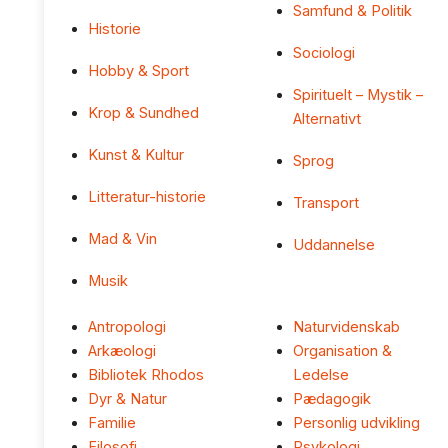
Samfund & Politik
Historie
Sociologi
Hobby & Sport
Spirituelt – Mystik –
Krop & Sundhed
Alternativt
Kunst & Kultur
Sprog
Litteratur-historie
Transport
Mad & Vin
Uddannelse
Musik
Antropologi
Naturvidenskab
Arkæologi
Organisation &
Bibliotek Rhodos
Ledelse
Dyr & Natur
Pædagogik
Familie
Personlig udvikling
Filosofi
Psykologi