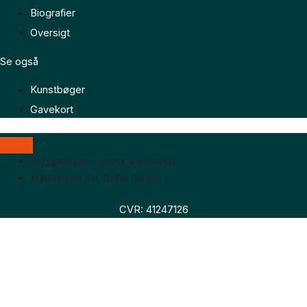
Biografier
Oversigt
Se også
Kunstbøger
Gavekort
Boggaragen – online antikvariat
Marktoften 7H, 8464 Galten
CVR: 41247126
Faglitteratur
Skønlitteratur