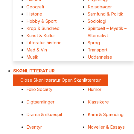
Geografi
Rejsebøger
Historie
Samfund & Politik
Hobby & Sport
Sociologi
Krop & Sundhed
Spirituelt – Mystik –
Kunst & Kultur
Alternativt
Litteratur-historie
Sprog
Mad & Vin
Transport
Musik
Uddannelse
SKØNLITTERATUR
Close Skønlitteratur
Open Skønlitteratur
Folio Society
Humor
Digtsamlinger
Klassikere
Drama & skuespil
Krimi & Spænding
Eventyr
Noveller & Essays