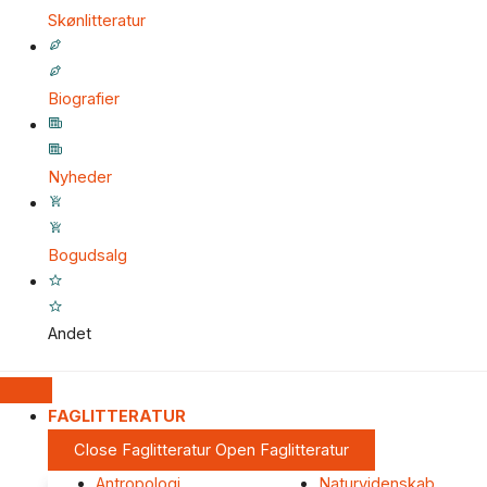
Skønlitteratur
Biografier
Nyheder
Bogudsalg
Andet
FAGLITTERATUR
Close Faglitteratur
Open Faglitteratur
Antropologi
Naturvidenskab