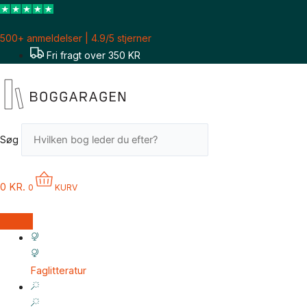
Gå
til
500+ anmeldelser | 4.9/5 stjerner
indholdet
Fri fragt over 350 KR
Søg
0
KR.
0
KURV
Faglitteratur