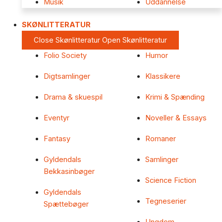
Musik
Uddannelse
SKØNLITTERATUR
Close Skønlitteratur
Open Skønlitteratur
Folio Society
Humor
Digtsamlinger
Klassikere
Drama & skuespil
Krimi & Spænding
Eventyr
Noveller & Essays
Fantasy
Romaner
Gyldendals
Samlinger
Bekkasinbøger
Science Fiction
Gyldendals
Tegneserier
Spættebøger