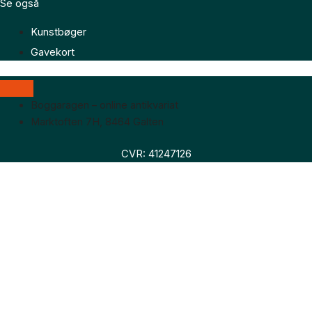
Se også
Kunstbøger
Gavekort
Boggaragen – online antikvariat
Marktoften 7H, 8464 Galten
CVR: 41247126
Faglitteratur
Skønlitteratur
Biografier
Nyheder