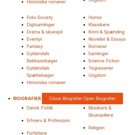
Ungdom
Historiske romaner
Folio Society
Humor
Digtsamlinger
Klassikere
Drama & skuespil
Krimi & Spænding
Eventyr
Noveller & Essays
Fantasy
Romaner
Gyldendals
Samlinger
Bekkasinbøger
Science Fiction
Gyldendals
Tegneserier
Spættebøger
Ungdom
Historiske romaner
BIOGRAFIER
Close Biografier
Open Biografier
Dansk Politik
Musikere &
Skuespillere
Erhverv & Profession
Religion
Forfattere