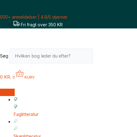
Gå
til
500+ anmeldelser | 4.9/5 stjerner
indholdet
Fri fragt over 350 KR
Søg
0
KR.
0
KURV
Faglitteratur
Skønlitteratur