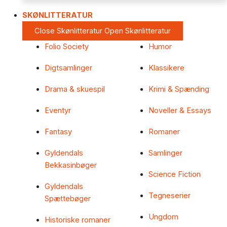
SKØNLITTERATUR
Close Skønlitteratur
Open Skønlitteratur
Folio Society
Humor
Digtsamlinger
Klassikere
Drama & skuespil
Krimi & Spænding
Eventyr
Noveller & Essays
Fantasy
Romaner
Gyldendals
Samlinger
Bekkasinbøger
Science Fiction
Gyldendals
Tegneserier
Spættebøger
Ungdom
Historiske romaner