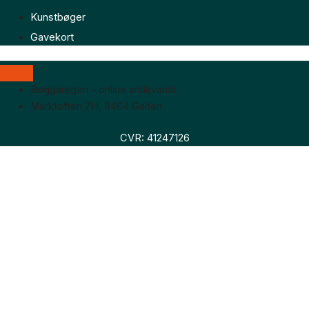
Kunstbøger
Gavekort
Boggaragen – online antikvariat
Marktoften 7H, 8464 Galten
CVR: 41247126
Faglitteratur
Skønlitteratur
Biografier
Nyheder
Om os