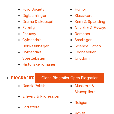
Folio Society
Humor
Digtsamlinger
Klassikere
Drama & skuespil
Krimi & Spænding
Eventyr
Noveller & Essays
Fantasy
Romaner
Gyldendals
Samlinger
Bekkasinbøger
Science Fiction
Gyldendals
Tegneserier
Spættebøger
Ungdom
Historiske romaner
BIOGRAFIER
Close Biografier
Open Biografier
Dansk Politik
Musikere &
Skuespillere
Erhverv & Profession
Religion
Forfattere
Royalt