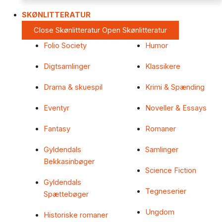
SKØNLITTERATUR
Close Skønlitteratur
Open Skønlitteratur
Folio Society
Humor
Digtsamlinger
Klassikere
Drama & skuespil
Krimi & Spænding
Eventyr
Noveller & Essays
Fantasy
Romaner
Gyldendals
Samlinger
Bekkasinbøger
Science Fiction
Gyldendals
Tegneserier
Spættebøger
Ungdom
Historiske romaner