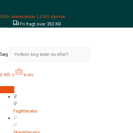
Gå
til
500+ anmeldelser | 4.9/5 stjerner
indholdet
Fri fragt over 350 KR
Søg
0
KR.
0
KURV
Faglitteratur
Skønlitteratur