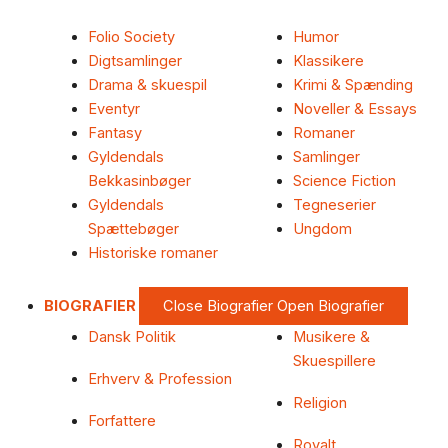
Folio Society
Humor
Digtsamlinger
Klassikere
Drama & skuespil
Krimi & Spænding
Eventyr
Noveller & Essays
Fantasy
Romaner
Gyldendals
Samlinger
Bekkasinbøger
Science Fiction
Gyldendals
Tegneserier
Spættebøger
Ungdom
Historiske romaner
BIOGRAFIER
Close Biografier
Open Biografier
Dansk Politik
Musikere &
Skuespillere
Erhverv & Profession
Religion
Forfattere
Royalt