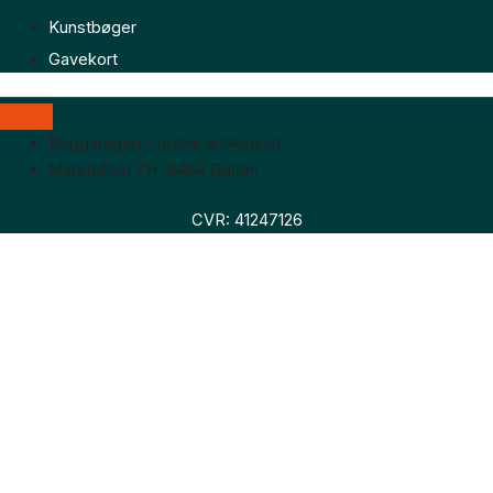
Kunstbøger
Gavekort
Boggaragen – online antikvariat
Marktoften 7H, 8464 Galten
CVR: 41247126
Faglitteratur
Skønlitteratur
Biografier
Nyheder
Om os