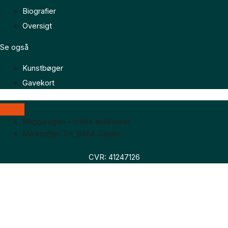
Biografier
Oversigt
Se også
Kunstbøger
Gavekort
Boggaragen – online antikvariat
Marktoften 7H, 8464 Galten
CVR: 41247126
Faglitteratur
Skønlitteratur