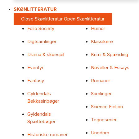
SKØNLITTERATUR
Close Skønlitteratur
Open Skønlitteratur
Folio Society
Humor
Digtsamlinger
Klassikere
Drama & skuespil
Krimi & Spænding
Eventyr
Noveller & Essays
Fantasy
Romaner
Gyldendals
Samlinger
Bekkasinbøger
Science Fiction
Gyldendals
Tegneserier
Spættebøger
Ungdom
Historiske romaner