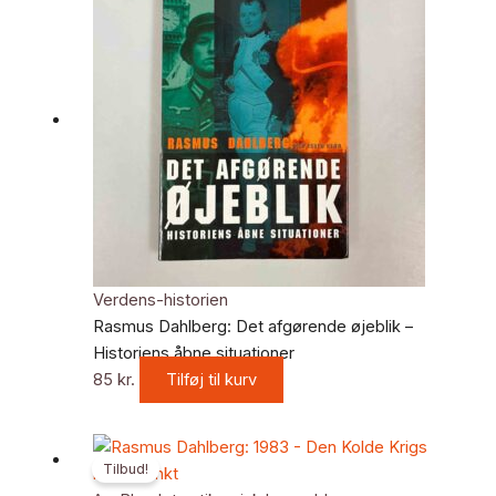
Verdens-historien
Rasmus Dahlberg: Det afgørende øjeblik –
Historiens åbne situationer
85
kr.
Tilføj til kurv
Den
Den
Tilbud!
oprindelige
aktuelle