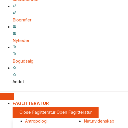
Biografier
Nyheder
Bogudsalg
Andet
FAGLITTERATUR
Close Faglitteratur
Open Faglitteratur
Antropologi
Naturvidenskab