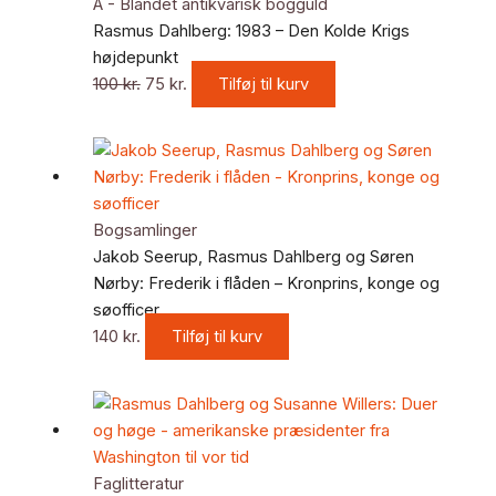
pris
pris
A - Blandet antikvarisk bogguld
var:
er:
Rasmus Dahlberg: 1983 – Den Kolde Krigs
100 kr..
75 kr..
højdepunkt
100
kr.
75
kr.
Tilføj til kurv
Bogsamlinger
Jakob Seerup, Rasmus Dahlberg og Søren
Nørby: Frederik i flåden – Kronprins, konge og
søofficer
140
kr.
Tilføj til kurv
Faglitteratur