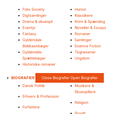
Folio Society
Humor
Digtsamlinger
Klassikere
Drama & skuespil
Krimi & Spænding
Eventyr
Noveller & Essays
Fantasy
Romaner
Gyldendals
Samlinger
Bekkasinbøger
Science Fiction
Gyldendals
Tegneserier
Spættebøger
Ungdom
Historiske romaner
BIOGRAFIER
Close Biografier
Open Biografier
Dansk Politik
Musikere &
Skuespillere
Erhverv & Profession
Religion
Forfattere
Royalt