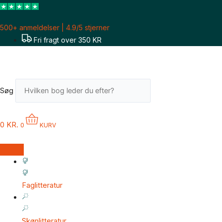
Gå
Sorteret
til
efter
500+ anmeldelser | 4.9/5 stjerner
indholdet
seneste
Fri fragt over 350 KR
Søg
0
KR.
0
KURV
Faglitteratur
Skønlitteratur