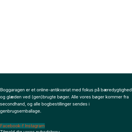
Boggaragen er et online-antikvariat med fokus på bæredygtighed
og glæden ved (gen)brugte bøger. Alle vores bøger kommer fra
secondhand, og alle bogbestillinger sendes i
genbrugsemballage.
Facebook-f
Instagram
Tilmeld dig vores nyhedsbrev