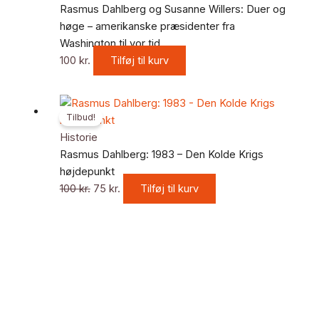
Rasmus Dahlberg og Susanne Willers: Duer og
høge – amerikanske præsidenter fra
Washington til vor tid
100
kr.
Tilføj til kurv
Den
Den
Tilbud!
oprindelige
aktuelle
pris
pris
Historie
var:
er:
Rasmus Dahlberg: 1983 – Den Kolde Krigs
100 kr..
75 kr..
højdepunkt
100
kr.
75
kr.
Tilføj til kurv