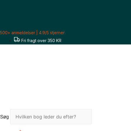
Gå
til
indholdet
500+ anmeldelser | 4.9/5 stjerner
Fri fragt over 350 KR
Søg