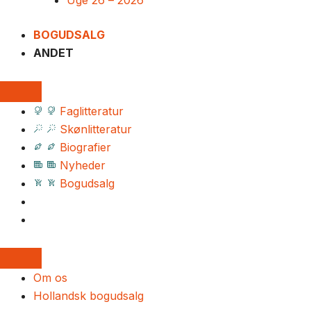
Uge 26 – 2026
BOGUDSALG
ANDET
Faglitteratur
Skønlitteratur
Biografier
Nyheder
Bogudsalg
Om os
Hollandsk bogudsalg