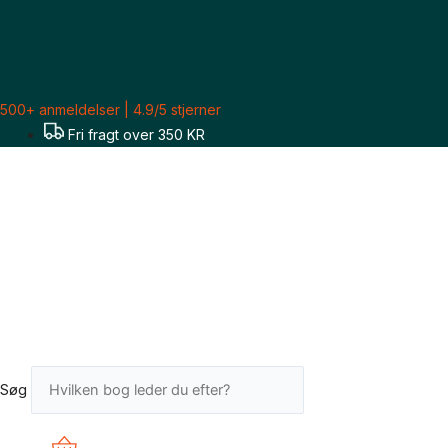
Gå
Sorteret
til
efter
indholdet
seneste
500+ anmeldelser | 4.9/5 stjerner
Fri fragt over 350 KR
Søg