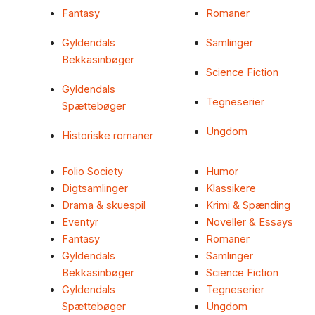
Fantasy
Romaner
Gyldendals
Samlinger
Bekkasinbøger
Science Fiction
Gyldendals
Tegneserier
Spættebøger
Ungdom
Historiske romaner
Folio Society
Humor
Digtsamlinger
Klassikere
Drama & skuespil
Krimi & Spænding
Eventyr
Noveller & Essays
Fantasy
Romaner
Gyldendals
Samlinger
Bekkasinbøger
Science Fiction
Gyldendals
Tegneserier
Spættebøger
Ungdom