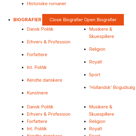
Historiske romaner
BIOGRAFIER
Close Biografier
Open Biografier
Dansk Politik
Musikere &
Skuespillere
Erhverv & Profession
Religion
Forfattere
Royalt
Int. Politik
Sport
Kendte danskere
‘Hollandsk’ Bogudsalg
Kunstnere
Dansk Politik
Musikere &
Erhverv & Profession
Skuespillere
Forfattere
Religion
Int. Politik
Royalt