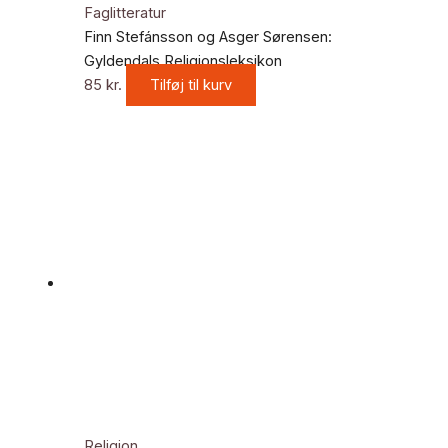
Faglitteratur
Finn Stefánsson og Asger Sørensen:
Gyldendals Religionsleksikon
85
kr.
Tilføj til kurv
Religion