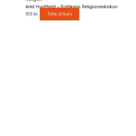
Arild Hvidtfeldt – Politikens Religionsleksikon
105
kr.
Tilføj til kurv