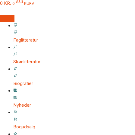
0
KR.
0
KURV
Faglitteratur
Skønlitteratur
Biografier
Nyheder
Bogudsalg