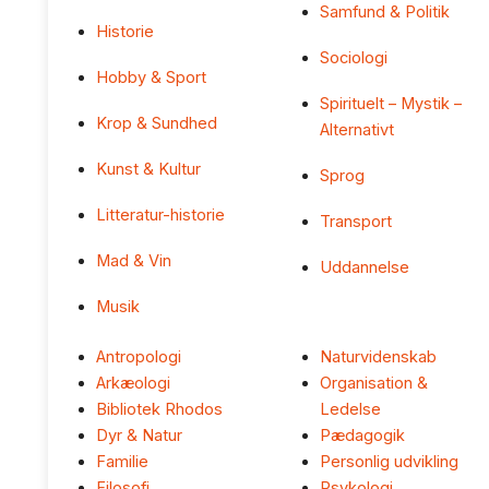
Samfund & Politik
Historie
Sociologi
Hobby & Sport
Spirituelt – Mystik –
Krop & Sundhed
Alternativt
Kunst & Kultur
Sprog
Litteratur-historie
Transport
Mad & Vin
Uddannelse
Musik
Antropologi
Naturvidenskab
Arkæologi
Organisation &
Bibliotek Rhodos
Ledelse
Dyr & Natur
Pædagogik
Familie
Personlig udvikling
Filosofi
Psykologi