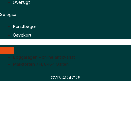
Oversigt
Se også
Kunstbøger
Gavekort
Boggaragen – online antikvariat
Marktoften 7H, 8464 Galten
CVR: 41247126
Faglitteratur
Skønlitteratur
Biografier