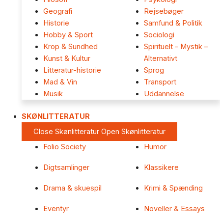
Geografi
Rejsebøger
Historie
Samfund & Politik
Hobby & Sport
Sociologi
Krop & Sundhed
Spirituelt – Mystik –
Kunst & Kultur
Alternativt
Litteratur-historie
Sprog
Mad & Vin
Transport
Musik
Uddannelse
SKØNLITTERATUR
Close Skønlitteratur
Open Skønlitteratur
Folio Society
Humor
Digtsamlinger
Klassikere
Drama & skuespil
Krimi & Spænding
Eventyr
Noveller & Essays