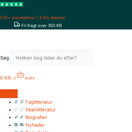
Gå
til
500+ anmeldelser | 4.9/5 stjerner
indholdet
Fri fragt over 350 KR
Søg
0
KR.
0
KURV
Faglitteratur
Skønlitteratur
Biografier
Nyheder