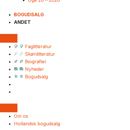
Uge 26 – 2026
BOGUDSALG
ANDET
Faglitteratur
Skønlitteratur
Biografier
Nyheder
Bogudsalg
Om os
Hollandsk bogudsalg