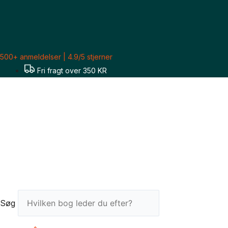
Gå
til
indholdet
500+ anmeldelser | 4.9/5 stjerner
Fri fragt over 350 KR
Søg