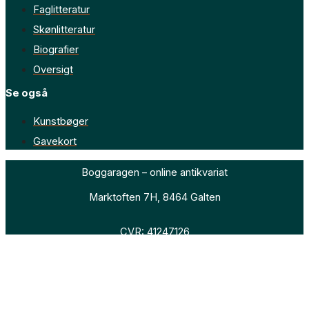
Faglitteratur
Skønlitteratur
Biografier
Oversigt
Se også
Kunstbøger
Gavekort
Boggaragen – online antikvariat
Marktoften 7H, 8464 Galten
CVR: 41247126
Faglitteratur
Skønlitteratur