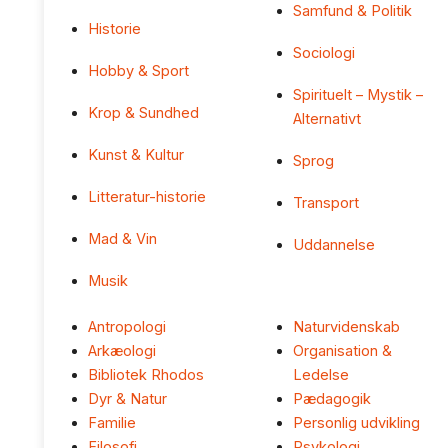
Samfund & Politik
Historie
Sociologi
Hobby & Sport
Spirituelt – Mystik –
Krop & Sundhed
Alternativt
Kunst & Kultur
Sprog
Litteratur-historie
Transport
Mad & Vin
Uddannelse
Musik
Antropologi
Naturvidenskab
Arkæologi
Organisation &
Bibliotek Rhodos
Ledelse
Dyr & Natur
Pædagogik
Familie
Personlig udvikling
Filosofi
Psykologi