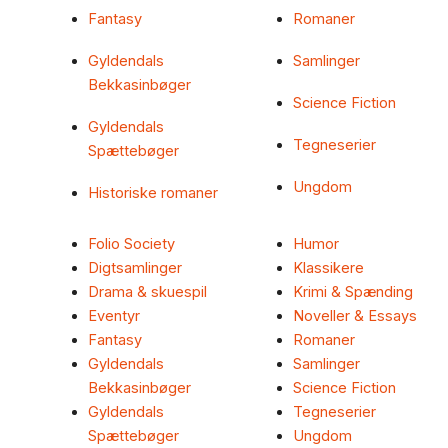
Fantasy
Romaner
Gyldendals
Samlinger
Bekkasinbøger
Science Fiction
Gyldendals
Tegneserier
Spættebøger
Ungdom
Historiske romaner
Folio Society
Humor
Digtsamlinger
Klassikere
Drama & skuespil
Krimi & Spænding
Eventyr
Noveller & Essays
Fantasy
Romaner
Gyldendals
Samlinger
Bekkasinbøger
Science Fiction
Gyldendals
Tegneserier
Spættebøger
Ungdom