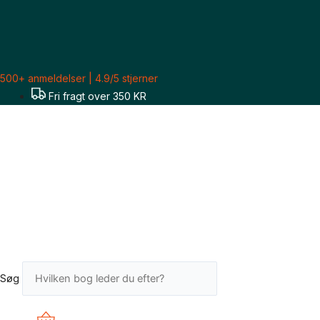
Gå
til
indholdet
500+ anmeldelser | 4.9/5 stjerner
Fri fragt over 350 KR
Søg