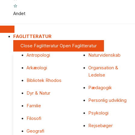
Andet
FAGLITTERATUR
Close Faglitteratur
Open Faglitteratur
Antropologi
Naturvidenskab
Arkæologi
Organisation &
Ledelse
Bibliotek Rhodos
Pædagogik
Dyr & Natur
Personlig udvikling
Familie
Psykologi
Filosofi
Rejsebøger
Geografi