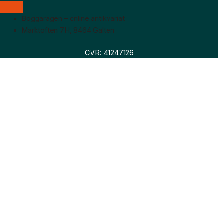
Boggaragen – online antikvariat
Marktoften 7H, 8464 Galten
CVR: 41247126
Faglitteratur
Skønlitteratur
Biografier
Nyheder
Om os
Hollandsk bogudsalg
Om os
Hollandsk bogudsalg