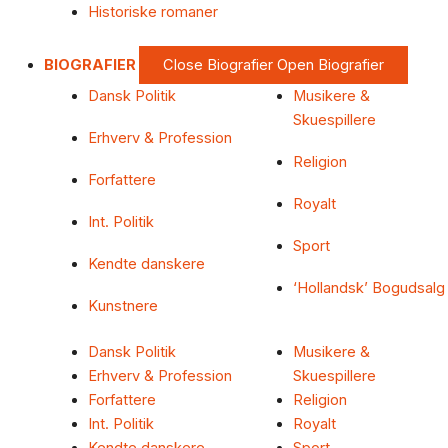
Historiske romaner
BIOGRAFIER
Close Biografier
Open Biografier
Dansk Politik
Musikere &
Skuespillere
Erhverv & Profession
Religion
Forfattere
Royalt
Int. Politik
Sport
Kendte danskere
‘Hollandsk’ Bogudsalg
Kunstnere
Dansk Politik
Musikere &
Erhverv & Profession
Skuespillere
Forfattere
Religion
Int. Politik
Royalt