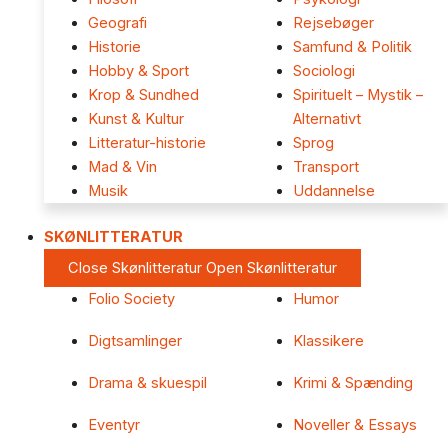
Geografi
Rejsebøger
Historie
Samfund & Politik
Hobby & Sport
Sociologi
Krop & Sundhed
Spirituelt – Mystik –
Kunst & Kultur
Alternativt
Litteratur-historie
Sprog
Mad & Vin
Transport
Musik
Uddannelse
SKØNLITTERATUR
Close Skønlitteratur
Open Skønlitteratur
Folio Society
Humor
Digtsamlinger
Klassikere
Drama & skuespil
Krimi & Spænding
Eventyr
Noveller & Essays