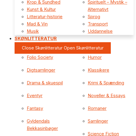
Krop & Sundhed
Spirituelt – Mystik –
Kunst & Kultur
Alternativt
Litteratur-historie
Sprog
Mad & Vin
Transport
Musik
Uddannelse
SKØNLITTERATUR
Close Skønlitteratur
Open Skønlitteratur
Folio Society
Humor
Digtsamlinger
Klassikere
Drama & skuespil
Krimi & Spænding
Eventyr
Noveller & Essays
Fantasy
Romaner
Gyldendals
Samlinger
Bekkasinbøger
Science Fiction