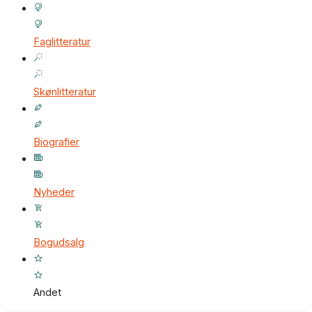
Faglitteratur
Skønlitteratur
Biografier
Nyheder
Bogudsalg
Andet