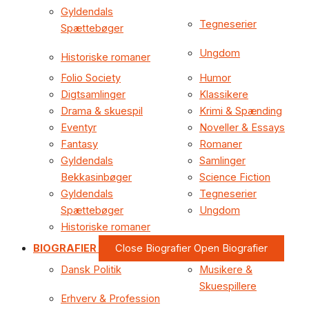
Gyldendals
Tegneserier
Spættebøger
Ungdom
Historiske romaner
Folio Society
Humor
Digtsamlinger
Klassikere
Drama & skuespil
Krimi & Spænding
Eventyr
Noveller & Essays
Fantasy
Romaner
Gyldendals
Samlinger
Bekkasinbøger
Science Fiction
Gyldendals
Tegneserier
Spættebøger
Ungdom
Historiske romaner
BIOGRAFIER
Close Biografier
Open Biografier
Dansk Politik
Musikere &
Skuespillere
Erhverv & Profession