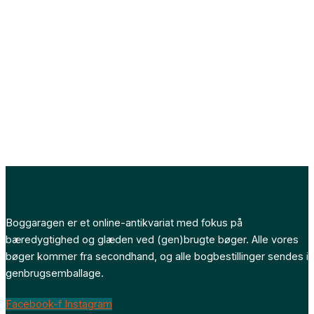
Boggaragen er et online-antikvariat med fokus på
bæredygtighed og glæden ved (gen)brugte bøger. Alle vores
bøger kommer fra secondhand, og alle bogbestillinger sendes i
genbrugsemballage.
Facebook-f
Instagram