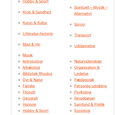
Hobby & Sport
Spirituelt – Mystik –
Krop & Sundhed
Alternativt
Kunst & Kultur
Sprog
Litteratur-historie
Transport
Mad & Vin
Uddannelse
Musik
Antropologi
Naturvidenskab
Arkæologi
Organisation &
Bibliotek Rhodos
Ledelse
Dyr & Natur
Pædagogik
Familie
Personlig udvikling
Filosofi
Psykologi
Geografi
Rejsebøger
Historie
Samfund & Politik
Hobby & Sport
Sociologi