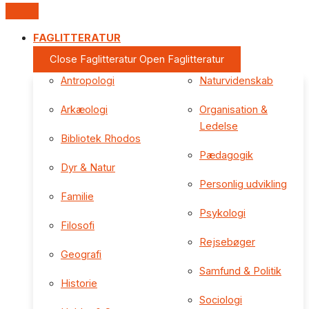
FAGLITTERATUR
Close Faglitteratur
Open Faglitteratur
Antropologi
Naturvidenskab
Arkæologi
Organisation &
Ledelse
Bibliotek Rhodos
Pædagogik
Dyr & Natur
Personlig udvikling
Familie
Psykologi
Filosofi
Rejsebøger
Geografi
Samfund & Politik
Historie
Sociologi