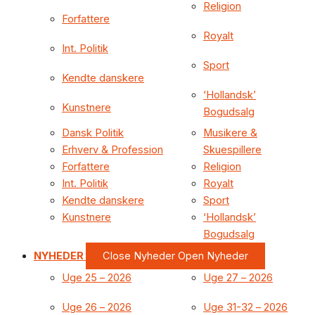
Religion
Forfattere
Royalt
Int. Politik
Sport
Kendte danskere
‘Hollandsk’
Kunstnere
Bogudsalg
Dansk Politik
Musikere &
Erhverv & Profession
Skuespillere
Forfattere
Religion
Int. Politik
Royalt
Kendte danskere
Sport
Kunstnere
‘Hollandsk’
Bogudsalg
NYHEDER
Close Nyheder
Open Nyheder
Uge 25 – 2026
Uge 27 – 2026
Uge 26 – 2026
Uge 31-32 – 2026