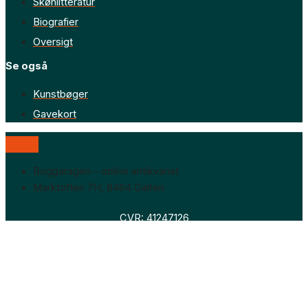
Skønlitteratur
Biografier
Oversigt
Se også
Kunstbøger
Gavekort
Boggaragen – online antikvariat
Marktoften 7H, 8464 Galten
CVR: 41247126
Faglitteratur
Skønlitteratur