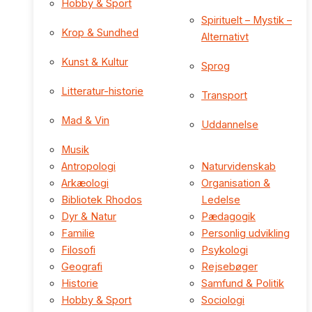
Hobby & Sport
Spirituelt – Mystik –
Krop & Sundhed
Alternativt
Kunst & Kultur
Sprog
Litteratur-historie
Transport
Mad & Vin
Uddannelse
Musik
Antropologi
Naturvidenskab
Arkæologi
Organisation &
Bibliotek Rhodos
Ledelse
Dyr & Natur
Pædagogik
Familie
Personlig udvikling
Filosofi
Psykologi
Geografi
Rejsebøger
Historie
Samfund & Politik
Hobby & Sport
Sociologi