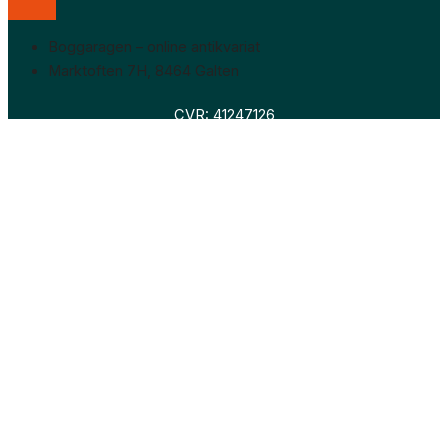
Boggaragen – online antikvariat
Marktoften 7H, 8464 Galten
CVR: 41247126
Faglitteratur
Skønlitteratur
Biografier
Nyheder
Om os
Hollandsk bogudsalg
Om os
Hollandsk bogudsalg