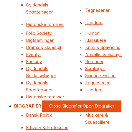
Gyldendals
Tegneserier
Spættebøger
Ungdom
Historiske romaner
Folio Society
Humor
Digtsamlinger
Klassikere
Drama & skuespil
Krimi & Spænding
Eventyr
Noveller & Essays
Fantasy
Romaner
Gyldendals
Samlinger
Bekkasinbøger
Science Fiction
Gyldendals
Tegneserier
Spættebøger
Ungdom
Historiske romaner
BIOGRAFIER
Close Biografier
Open Biografier
Dansk Politik
Musikere &
Skuespillere
Erhverv & Profession