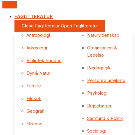
FAGLITTERATUR
Close Faglitteratur
Open Faglitteratur
Antropologi
Naturvidenskab
Arkæologi
Organisation &
Ledelse
Bibliotek Rhodos
Pædagogik
Dyr & Natur
Personlig udvikling
Familie
Psykologi
Filosofi
Rejsebøger
Geografi
Samfund & Politik
Historie
Sociologi