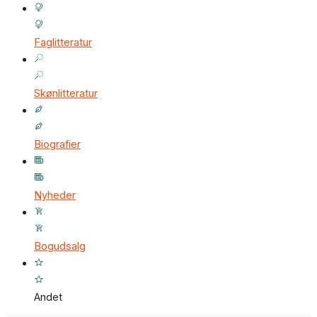
Faglitteratur
Skønlitteratur
Biografier
Nyheder
Bogudsalg
Andet