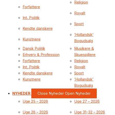
Religion
Forfattere
Royalt
Int. Politik
Sport
Kendte danskere
‘Hollandsk’
Kunstnere
Bogudsalg
Dansk Politik
Musikere &
Erhverv & Profession
Skuespillere
Forfattere
Religion
Int. Politik
Royalt
Kendte danskere
Sport
Kunstnere
‘Hollandsk’
Bogudsalg
NYHEDER
Close Nyheder
Open Nyheder
Uge 25 – 2026
Uge 27 – 2026
Uge 26 – 2026
Uge 31-32 – 2026