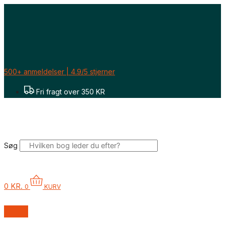
Gå
til
indholdet
500+ anmeldelser | 4.9/5 stjerner
Fri fragt over 350 KR
Søg
0
KR.
0
KURV