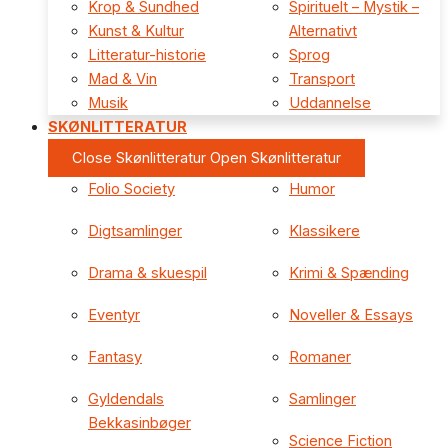
Krop & Sundhed
Spirituelt – Mystik –
Kunst & Kultur
Alternativt
Litteratur-historie
Sprog
Mad & Vin
Transport
Musik
Uddannelse
SKØNLITTERATUR
Close Skønlitteratur
Open Skønlitteratur
Folio Society
Humor
Digtsamlinger
Klassikere
Drama & skuespil
Krimi & Spænding
Eventyr
Noveller & Essays
Fantasy
Romaner
Gyldendals
Samlinger
Bekkasinbøger
Science Fiction