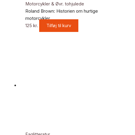
Motorcykler & Øvr. tohjulede
Roland Brown: Historien om hurtige
motorcykler
125
kr.
Tilføj til kurv
Faglitteratur