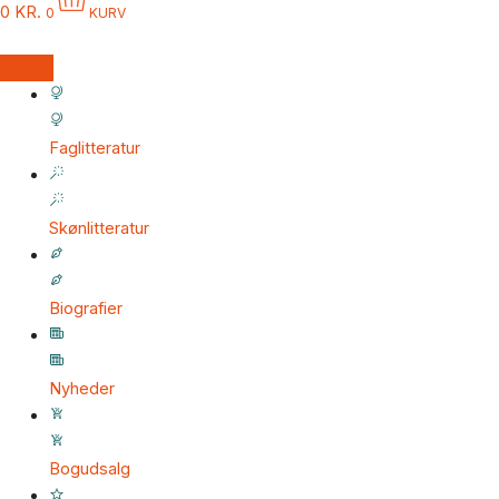
0
KR.
0
KURV
Faglitteratur
Skønlitteratur
Biografier
Nyheder
Bogudsalg