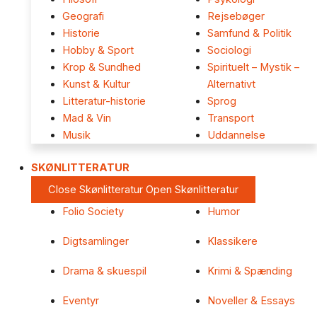
Geografi
Rejsebøger
Historie
Samfund & Politik
Hobby & Sport
Sociologi
Krop & Sundhed
Spirituelt – Mystik –
Kunst & Kultur
Alternativt
Litteratur-historie
Sprog
Mad & Vin
Transport
Musik
Uddannelse
SKØNLITTERATUR
Close Skønlitteratur
Open Skønlitteratur
Folio Society
Humor
Digtsamlinger
Klassikere
Drama & skuespil
Krimi & Spænding
Eventyr
Noveller & Essays