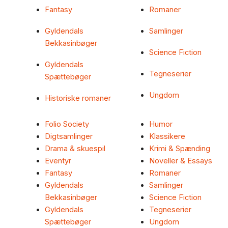
Fantasy
Romaner
Gyldendals
Samlinger
Bekkasinbøger
Science Fiction
Gyldendals
Tegneserier
Spættebøger
Ungdom
Historiske romaner
Folio Society
Humor
Digtsamlinger
Klassikere
Drama & skuespil
Krimi & Spænding
Eventyr
Noveller & Essays
Fantasy
Romaner
Gyldendals
Samlinger
Bekkasinbøger
Science Fiction
Gyldendals
Tegneserier
Spættebøger
Ungdom