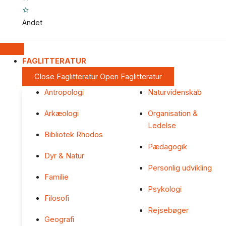
Andet
FAGLITTERATUR
Close Faglitteratur
Open Faglitteratur
Antropologi
Naturvidenskab
Arkæologi
Organisation &
Ledelse
Bibliotek Rhodos
Pædagogik
Dyr & Natur
Personlig udvikling
Familie
Psykologi
Filosofi
Rejsebøger
Geografi