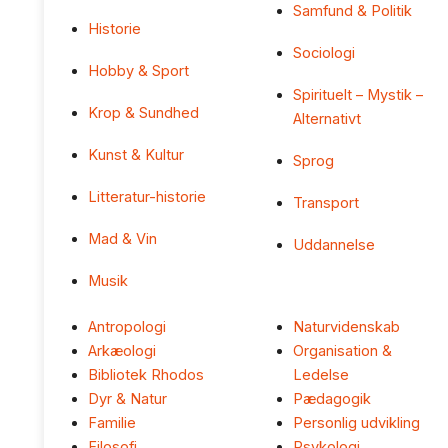
Samfund & Politik
Historie
Sociologi
Hobby & Sport
Spirituelt – Mystik –
Krop & Sundhed
Alternativt
Kunst & Kultur
Sprog
Litteratur-historie
Transport
Mad & Vin
Uddannelse
Musik
Antropologi
Naturvidenskab
Arkæologi
Organisation &
Bibliotek Rhodos
Ledelse
Dyr & Natur
Pædagogik
Familie
Personlig udvikling
Filosofi
Psykologi