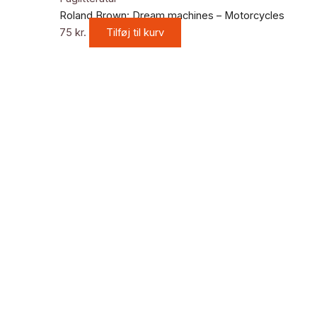
Roland Brown: Dream machines – Motorcycles
75
kr.
Tilføj til kurv