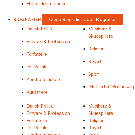
Historiske romaner
BIOGRAFIER
Close Biografier
Open Biografier
Dansk Politik
Musikere &
Skuespillere
Erhverv & Profession
Religion
Forfattere
Royalt
Int. Politik
Sport
Kendte danskere
‘Hollandsk’ Bogudsalg
Kunstnere
Dansk Politik
Musikere &
Erhverv & Profession
Skuespillere
Forfattere
Religion
Int. Politik
Royalt