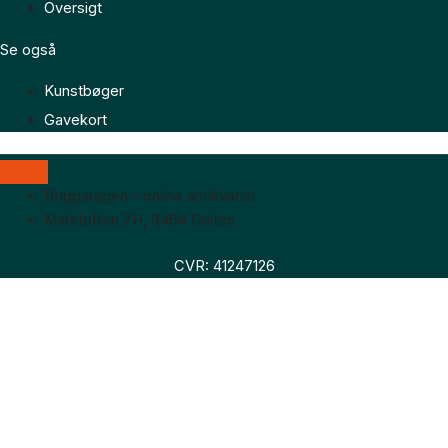
Oversigt
Se også
Kunstbøger
Gavekort
Boggaragen – online antikvariat
Marktoften 7H, 8464 Galten
CVR: 41247126
Faglitteratur
Skønlitteratur
Biografier