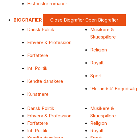
Historiske romaner
BIOGRAFIER
Close Biografier
Open Biografier
Dansk Politik
Musikere &
Skuespillere
Erhverv & Profession
Religion
Forfattere
Royalt
Int. Politik
Sport
Kendte danskere
‘Hollandsk’ Bogudsalg
Kunstnere
Dansk Politik
Musikere &
Erhverv & Profession
Skuespillere
Forfattere
Religion
Int. Politik
Royalt