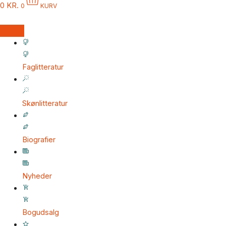
0
KR.
0
KURV
Faglitteratur
Skønlitteratur
Biografier
Nyheder
Bogudsalg