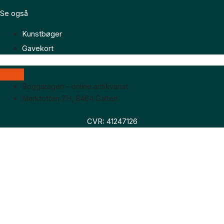
Se også
Kunstbøger
Gavekort
Boggaragen – online antikvariat
Marktoften 7H, 8464 Galten
CVR: 41247126
Faglitteratur
Skønlitteratur
Biografier
Nyheder