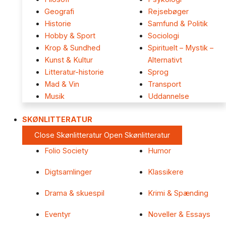
Geografi
Rejsebøger
Historie
Samfund & Politik
Hobby & Sport
Sociologi
Krop & Sundhed
Spirituelt – Mystik –
Kunst & Kultur
Alternativt
Litteratur-historie
Sprog
Mad & Vin
Transport
Musik
Uddannelse
SKØNLITTERATUR
Close Skønlitteratur
Open Skønlitteratur
Folio Society
Humor
Digtsamlinger
Klassikere
Drama & skuespil
Krimi & Spænding
Eventyr
Noveller & Essays