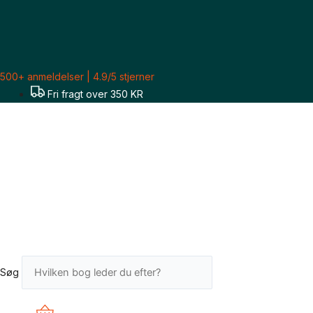
Gå
Sorteret
til
efter
indholdet
seneste
500+ anmeldelser | 4.9/5 stjerner
Fri fragt over 350 KR
Søg