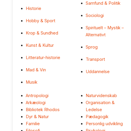
Samfund & Politik
Historie
Sociologi
Hobby & Sport
Spirituelt – Mystik –
Krop & Sundhed
Alternativt
Kunst & Kultur
Sprog
Litteratur-historie
Transport
Mad & Vin
Uddannelse
Musik
Antropologi
Naturvidenskab
Arkæologi
Organisation &
Bibliotek Rhodos
Ledelse
Dyr & Natur
Pædagogik
Familie
Personlig udvikling
Filosofi
Psykologi