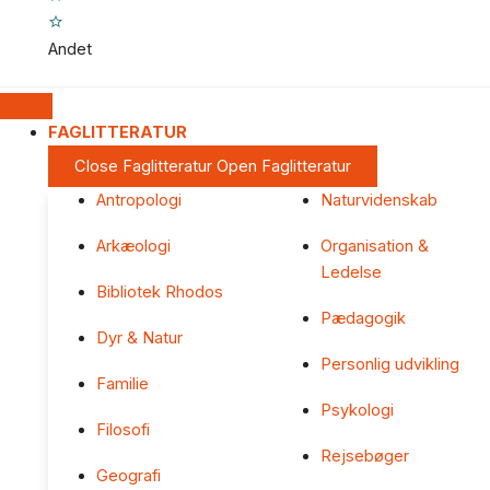
Andet
FAGLITTERATUR
Close Faglitteratur
Open Faglitteratur
Antropologi
Naturvidenskab
Arkæologi
Organisation &
Ledelse
Bibliotek Rhodos
Pædagogik
Dyr & Natur
Personlig udvikling
Familie
Psykologi
Filosofi
Rejsebøger
Geografi