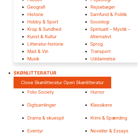
Geografi
Rejsebøger
Historie
Samfund & Politik
Hobby & Sport
Sociologi
Krop & Sundhed
Spirituelt – Mystik –
Kunst & Kultur
Alternativt
Litteratur-historie
Sprog
Mad & Vin
Transport
Musik
Uddannelse
SKØNLITTERATUR
Close Skønlitteratur
Open Skønlitteratur
Folio Society
Humor
Digtsamlinger
Klassikere
Drama & skuespil
Krimi & Spænding
Eventyr
Noveller & Essays