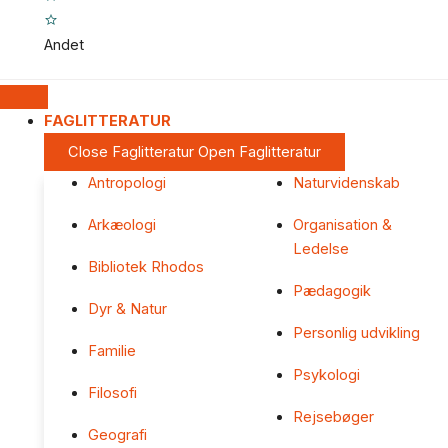
Andet
FAGLITTERATUR
Close Faglitteratur
Open Faglitteratur
Antropologi
Naturvidenskab
Arkæologi
Organisation &
Ledelse
Bibliotek Rhodos
Pædagogik
Dyr & Natur
Personlig udvikling
Familie
Psykologi
Filosofi
Rejsebøger
Geografi