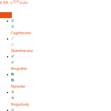
0
KR.
0
KURV
Faglitteratur
Skønlitteratur
Biografier
Nyheder
Bogudsalg