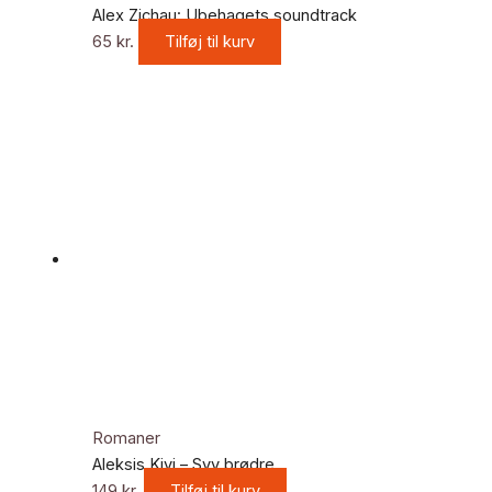
Alex Zichau: Ubehagets soundtrack
65
kr.
Tilføj til kurv
Romaner
Aleksis Kivi – Syv brødre
149
kr.
Tilføj til kurv