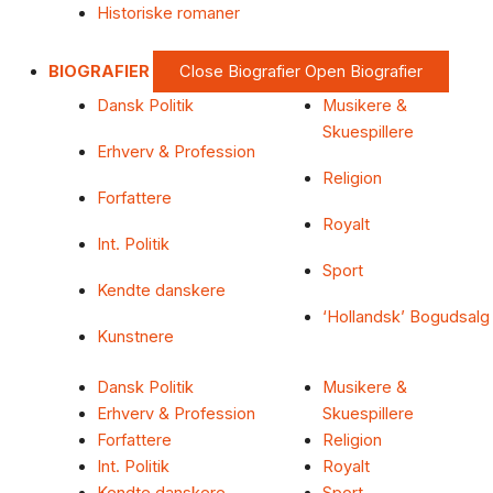
Historiske romaner
BIOGRAFIER
Close Biografier
Open Biografier
Dansk Politik
Musikere &
Skuespillere
Erhverv & Profession
Religion
Forfattere
Royalt
Int. Politik
Sport
Kendte danskere
‘Hollandsk’ Bogudsalg
Kunstnere
Dansk Politik
Musikere &
Erhverv & Profession
Skuespillere
Forfattere
Religion
Int. Politik
Royalt