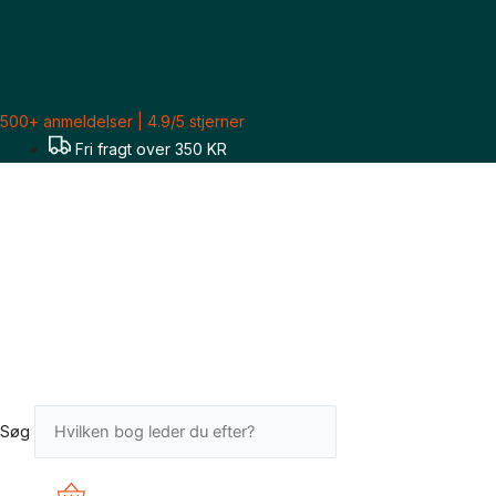
Gå
Sorteret
til
efter
indholdet
seneste
500+ anmeldelser | 4.9/5 stjerner
Fri fragt over 350 KR
Søg