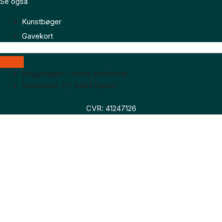
Se også
Kunstbøger
Gavekort
Boggaragen – online antikvariat
Marktoften 7H, 8464 Galten
CVR: 41247126
Faglitteratur
Skønlitteratur
Biografier
Nyheder