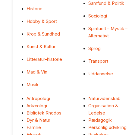
Samfund & Politik
Historie
Sociologi
Hobby & Sport
Spirituelt – Mystik –
Krop & Sundhed
Alternativt
Kunst & Kultur
Sprog
Litteratur-historie
Transport
Mad & Vin
Uddannelse
Musik
Antropologi
Naturvidenskab
Arkæologi
Organisation &
Bibliotek Rhodos
Ledelse
Dyr & Natur
Pædagogik
Familie
Personlig udvikling
Filosofi
Psykologi