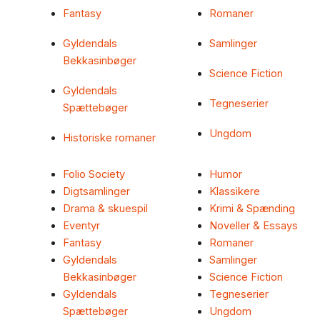
Fantasy
Romaner
Gyldendals
Samlinger
Bekkasinbøger
Science Fiction
Gyldendals
Tegneserier
Spættebøger
Ungdom
Historiske romaner
Folio Society
Humor
Digtsamlinger
Klassikere
Drama & skuespil
Krimi & Spænding
Eventyr
Noveller & Essays
Fantasy
Romaner
Gyldendals
Samlinger
Bekkasinbøger
Science Fiction
Gyldendals
Tegneserier
Spættebøger
Ungdom