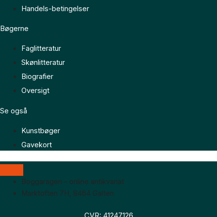
Handels-betingelser
Bøgerne
Faglitteratur
Skønlitteratur
Biografier
Oversigt
Se også
Kunstbøger
Gavekort
Boggaragen – online antikvariat
Marktoften 7H, 8464 Galten
CVR: 41247126