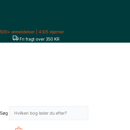
Gå
til
indholdet
500+ anmeldelser | 4.9/5 stjerner
Fri fragt over 350 KR
Søg