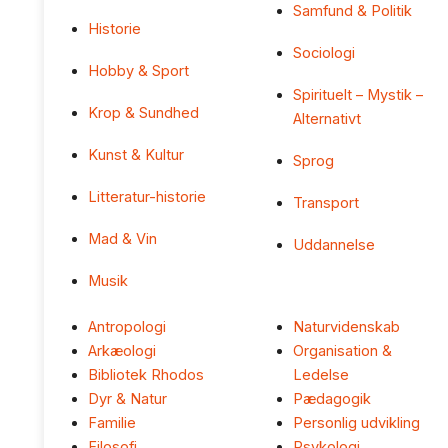
Samfund & Politik
Historie
Sociologi
Hobby & Sport
Spirituelt – Mystik –
Krop & Sundhed
Alternativt
Kunst & Kultur
Sprog
Litteratur-historie
Transport
Mad & Vin
Uddannelse
Musik
Antropologi
Naturvidenskab
Arkæologi
Organisation &
Bibliotek Rhodos
Ledelse
Dyr & Natur
Pædagogik
Familie
Personlig udvikling
Filosofi
Psykologi