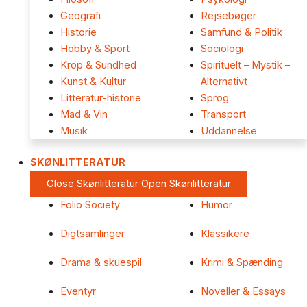
Geografi
Rejsebøger
Historie
Samfund & Politik
Hobby & Sport
Sociologi
Krop & Sundhed
Spirituelt – Mystik –
Kunst & Kultur
Alternativt
Litteratur-historie
Sprog
Mad & Vin
Transport
Musik
Uddannelse
SKØNLITTERATUR
Close Skønlitteratur
Open Skønlitteratur
Folio Society
Humor
Digtsamlinger
Klassikere
Drama & skuespil
Krimi & Spænding
Eventyr
Noveller & Essays