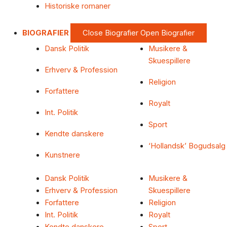
Historiske romaner
BIOGRAFIER
Close Biografier
Open Biografier
Dansk Politik
Musikere &
Skuespillere
Erhverv & Profession
Religion
Forfattere
Royalt
Int. Politik
Sport
Kendte danskere
‘Hollandsk’ Bogudsalg
Kunstnere
Dansk Politik
Musikere &
Erhverv & Profession
Skuespillere
Forfattere
Religion
Int. Politik
Royalt