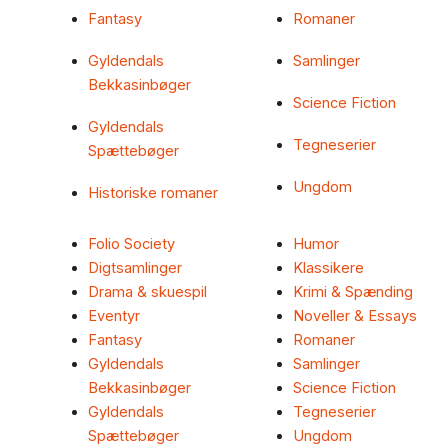
Fantasy
Romaner
Gyldendals
Samlinger
Bekkasinbøger
Science Fiction
Gyldendals
Tegneserier
Spættebøger
Ungdom
Historiske romaner
Folio Society
Humor
Digtsamlinger
Klassikere
Drama & skuespil
Krimi & Spænding
Eventyr
Noveller & Essays
Fantasy
Romaner
Gyldendals
Samlinger
Bekkasinbøger
Science Fiction
Gyldendals
Tegneserier
Spættebøger
Ungdom