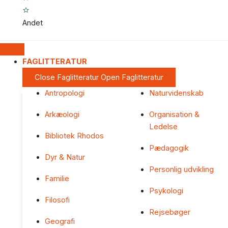
Andet
FAGLITTERATUR
Close Faglitteratur
Open Faglitteratur
Antropologi
Naturvidenskab
Arkæologi
Organisation &
Ledelse
Bibliotek Rhodos
Pædagogik
Dyr & Natur
Personlig udvikling
Familie
Psykologi
Filosofi
Rejsebøger
Geografi