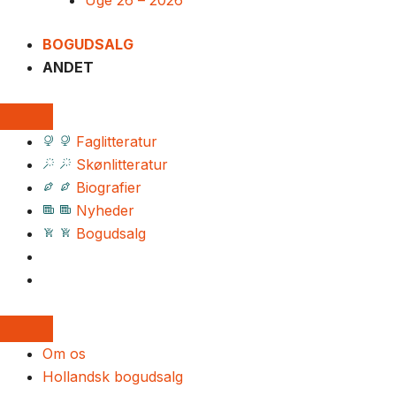
Uge 26 – 2026
BOGUDSALG
ANDET
Faglitteratur
Skønlitteratur
Biografier
Nyheder
Bogudsalg
Om os
Hollandsk bogudsalg