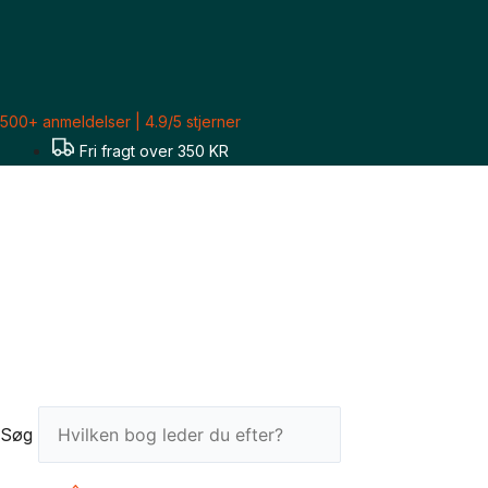
Gå
til
indholdet
500+ anmeldelser | 4.9/5 stjerner
Fri fragt over 350 KR
Søg