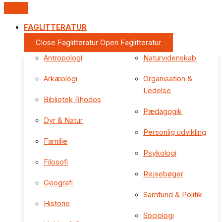
FAGLITTERATUR
Close Faglitteratur
Open Faglitteratur
Antropologi
Naturvidenskab
Arkæologi
Organisation &
Ledelse
Bibliotek Rhodos
Pædagogik
Dyr & Natur
Personlig udvikling
Familie
Psykologi
Filosofi
Rejsebøger
Geografi
Samfund & Politik
Historie
Sociologi