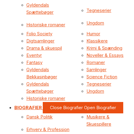
Gyldendals
Tegneserier
Spættebøger
Ungdom
Historiske romaner
Folio Society
Humor
Digtsamlinger
Klassikere
Drama & skuespil
Krimi & Spænding
Eventyr
Noveller & Essays
Fantasy
Romaner
Gyldendals
Samlinger
Bekkasinbøger
Science Fiction
Gyldendals
Tegneserier
Spættebøger
Ungdom
Historiske romaner
BIOGRAFIER
Close Biografier
Open Biografier
Dansk Politik
Musikere &
Skuespillere
Erhverv & Profession