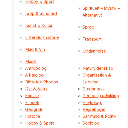
Hobby & Sport
Spirituelt – Mystik –
Krop & Sundhed
Alternativt
Kunst & Kultur
Sprog
Litteratur-historie
Transport
Mad & Vin
Uddannelse
Musik
Antropologi
Naturvidenskab
Arkæologi
Organisation &
Bibliotek Rhodos
Ledelse
Dyr & Natur
Pædagogik
Familie
Personlig udvikling
Filosofi
Psykologi
Geografi
Rejsebøger
Historie
Samfund & Politik
Hobby & Sport
Sociologi