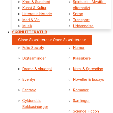
Krop & Sundhed
Spirituelt – Mystik –
Kunst & Kultur
Alternativt
Litteratur-historie
Sprog
Mad & Vin
Transport
Musik
Uddannelse
SKØNLITTERATUR
Close Skønlitteratur
Open Skønlitteratur
Folio Society
Humor
Digtsamlinger
Klassikere
Drama & skuespil
Krimi & Spænding
Eventyr
Noveller & Essays
Fantasy
Romaner
Gyldendals
Samlinger
Bekkasinbøger
Science Fiction