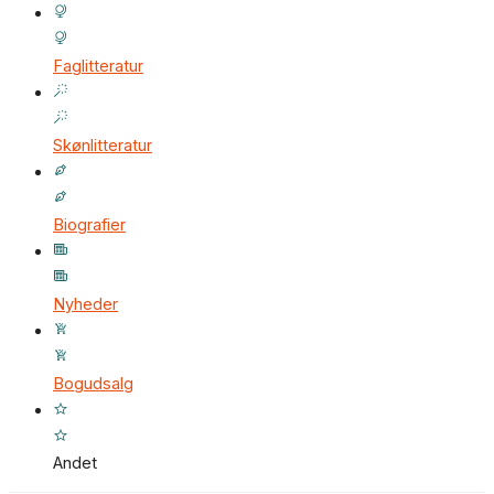
Faglitteratur
Skønlitteratur
Biografier
Nyheder
Bogudsalg
Andet