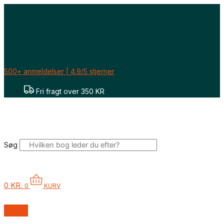
Gå
til
indholdet
500+ anmeldelser | 4.9/5 stjerner
Fri fragt over 350 KR
Søg
0
KR.
0
KURV