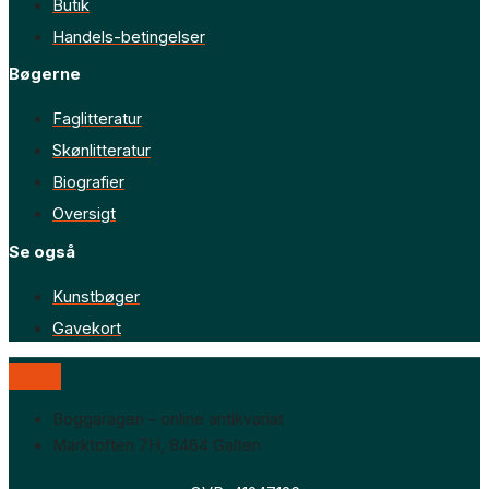
Butik
Handels-betingelser
Bøgerne
Faglitteratur
Skønlitteratur
Biografier
Oversigt
Se også
Kunstbøger
Gavekort
Boggaragen – online antikvariat
Marktoften 7H, 8464 Galten