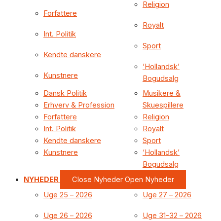
Religion
Forfattere
Royalt
Int. Politik
Sport
Kendte danskere
‘Hollandsk’
Kunstnere
Bogudsalg
Dansk Politik
Musikere &
Erhverv & Profession
Skuespillere
Forfattere
Religion
Int. Politik
Royalt
Kendte danskere
Sport
Kunstnere
‘Hollandsk’
Bogudsalg
NYHEDER
Close Nyheder
Open Nyheder
Uge 25 – 2026
Uge 27 – 2026
Uge 26 – 2026
Uge 31-32 – 2026