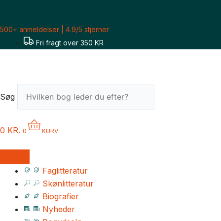
Gå
til
500+ anmeldelser | 4.9/5 stjerner
indholdet
Fri fragt over 350 KR
Søg
0
KR.
0
KURV
Faglitteratur
Skønlitteratur
Biografier
Nyheder