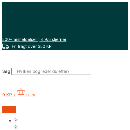
Gå
til
indholdet
500+ anmeldelser | 4.9/5 stjerner
Fri fragt over 350 KR
Søg
0
KR.
0
KURV