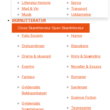
Litteratur-historie
Sprog
Mad & Vin
Transport
Musik
Uddannelse
SKØNLITTERATUR
Close Skønlitteratur
Open Skønlitteratur
Folio Society
Humor
Digtsamlinger
Klassikere
Drama & skuespil
Krimi & Spænding
Eventyr
Noveller & Essays
Fantasy
Romaner
Gyldendals
Samlinger
Bekkasinbøger
Science Fiction
Gyldendals
Tegneserier
Spættebøger