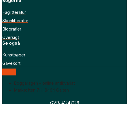
Bøgerne
Faglitteratur
Skønlitteratur
Biografier
Oversigt
Se også
Kunstbøger
Gavekort
Boggaragen – online antikvariat
Marktoften 7H, 8464 Galten
CVR: 41247126
Faglitteratur