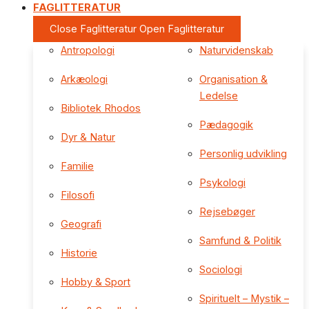
FAGLITTERATUR
Close Faglitteratur
Open Faglitteratur
Antropologi
Naturvidenskab
Arkæologi
Organisation &
Ledelse
Bibliotek Rhodos
Pædagogik
Dyr & Natur
Personlig udvikling
Familie
Psykologi
Filosofi
Rejsebøger
Geografi
Samfund & Politik
Historie
Sociologi
Hobby & Sport
Spirituelt – Mystik –