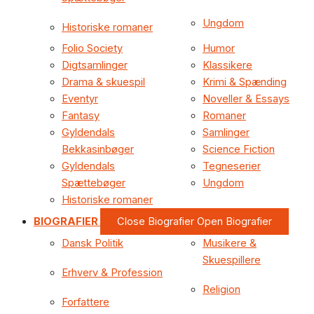
Ungdom
Historiske romaner
Folio Society
Humor
Digtsamlinger
Klassikere
Drama & skuespil
Krimi & Spænding
Eventyr
Noveller & Essays
Fantasy
Romaner
Gyldendals
Samlinger
Bekkasinbøger
Science Fiction
Gyldendals
Tegneserier
Spættebøger
Ungdom
Historiske romaner
BIOGRAFIER
Close Biografier
Open Biografier
Dansk Politik
Musikere &
Skuespillere
Erhverv & Profession
Religion
Forfattere