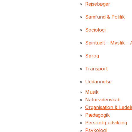
Rejsebøger
Samfund & Politik
Sociologi
Spirituelt – Mystik – 
Sprog
Transport
Uddannelse
Musik
Naturvidenskab
Organisation & Ledel
Pædagogik
Personlig udvikling
Psykologi