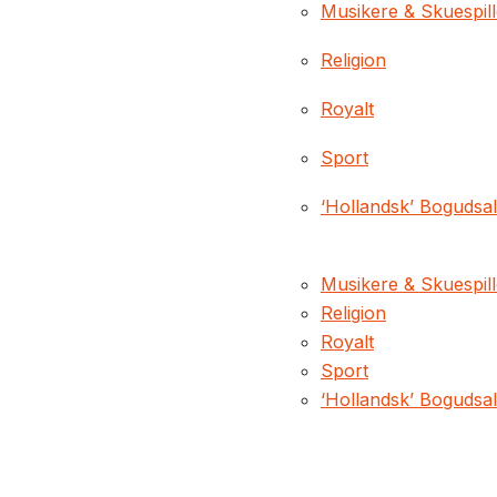
Musikere & Skuespil
Religion
Royalt
Sport
‘Hollandsk’ Bogudsa
Musikere & Skuespil
Religion
Royalt
Sport
‘Hollandsk’ Bogudsa