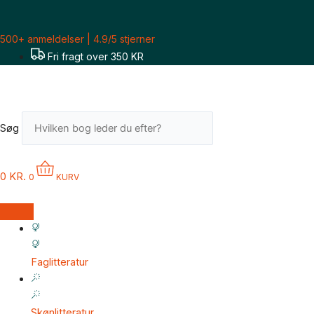
Gå
til
500+ anmeldelser | 4.9/5 stjerner
indholdet
Fri fragt over 350 KR
Søg
0
KR.
0
KURV
Faglitteratur
Skønlitteratur