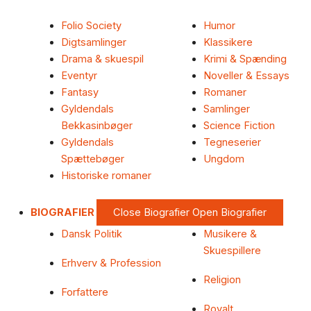
Folio Society
Humor
Digtsamlinger
Klassikere
Drama & skuespil
Krimi & Spænding
Eventyr
Noveller & Essays
Fantasy
Romaner
Gyldendals
Samlinger
Bekkasinbøger
Science Fiction
Gyldendals
Tegneserier
Spættebøger
Ungdom
Historiske romaner
BIOGRAFIER
Close Biografier
Open Biografier
Dansk Politik
Musikere &
Skuespillere
Erhverv & Profession
Religion
Forfattere
Royalt