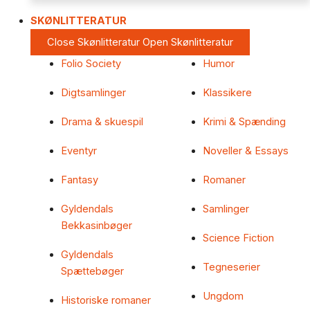
SKØNLITTERATUR
Close Skønlitteratur
Open Skønlitteratur
Folio Society
Humor
Digtsamlinger
Klassikere
Drama & skuespil
Krimi & Spænding
Eventyr
Noveller & Essays
Fantasy
Romaner
Gyldendals
Samlinger
Bekkasinbøger
Science Fiction
Gyldendals
Tegneserier
Spættebøger
Ungdom
Historiske romaner