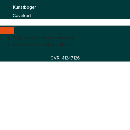
Kunstbøger
Gavekort
Boggaragen – online antikvariat
Marktoften 7H, 8464 Galten
CVR: 41247126
Faglitteratur
Skønlitteratur
Biografier
Nyheder
Om os