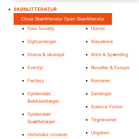
SKØNLITTERATUR
Close Skønlitteratur
Open Skønlitteratur
Folio Society
Humor
Digtsamlinger
Klassikere
Drama & skuespil
Krimi & Spænding
Eventyr
Noveller & Essays
Fantasy
Romaner
Gyldendals
Samlinger
Bekkasinbøger
Science Fiction
Gyldendals
Tegneserier
Spættebøger
Ungdom
Historiske romaner