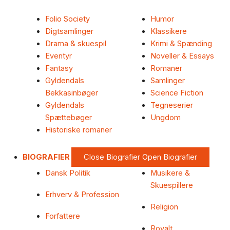
Folio Society
Humor
Digtsamlinger
Klassikere
Drama & skuespil
Krimi & Spænding
Eventyr
Noveller & Essays
Fantasy
Romaner
Gyldendals
Samlinger
Bekkasinbøger
Science Fiction
Gyldendals
Tegneserier
Spættebøger
Ungdom
Historiske romaner
BIOGRAFIER
Close Biografier
Open Biografier
Dansk Politik
Musikere &
Skuespillere
Erhverv & Profession
Religion
Forfattere
Royalt