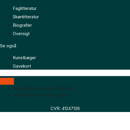
Faglitteratur
Skønlitteratur
Biografier
Oversigt
Se også
Kunstbøger
Gavekort
Boggaragen – online antikvariat
Marktoften 7H, 8464 Galten
CVR: 41247126
Faglitteratur