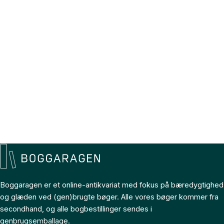
Boggaragen er et online-antikvariat med fokus på bæredygtighed
og glæden ved (gen)brugte bøger. Alle vores bøger kommer fra
secondhand, og alle bogbestillinger sendes i
genbrugsemballage.