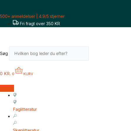
Gå
til
500+ anmeldelser | 4.9/5 stjerner
indholdet
Fri fragt over 350 KR
Søg
0
KR.
0
KURV
Faglitteratur
Skønlitteratur