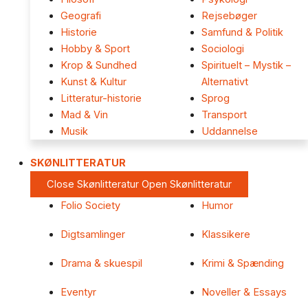
Geografi
Rejsebøger
Historie
Samfund & Politik
Hobby & Sport
Sociologi
Krop & Sundhed
Spirituelt – Mystik –
Kunst & Kultur
Alternativt
Litteratur-historie
Sprog
Mad & Vin
Transport
Musik
Uddannelse
SKØNLITTERATUR
Close Skønlitteratur
Open Skønlitteratur
Folio Society
Humor
Digtsamlinger
Klassikere
Drama & skuespil
Krimi & Spænding
Eventyr
Noveller & Essays