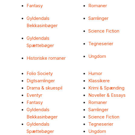
Fantasy
Romaner
Gyldendals
Samlinger
Bekkasinbøger
Science Fiction
Gyldendals
Tegneserier
Spættebøger
Ungdom
Historiske romaner
Folio Society
Humor
Digtsamlinger
Klassikere
Drama & skuespil
Krimi & Spænding
Eventyr
Noveller & Essays
Fantasy
Romaner
Gyldendals
Samlinger
Bekkasinbøger
Science Fiction
Gyldendals
Tegneserier
Spættebøger
Ungdom