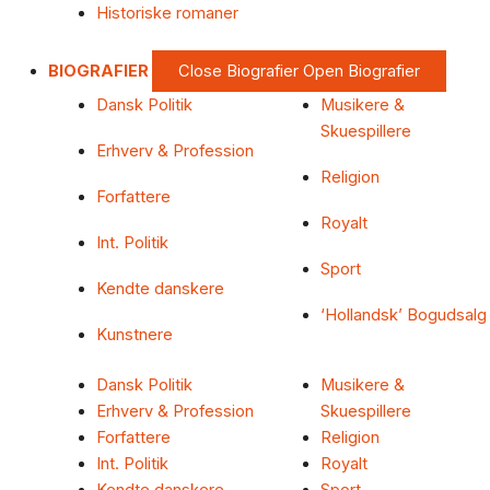
Historiske romaner
BIOGRAFIER
Close Biografier
Open Biografier
Dansk Politik
Musikere &
Skuespillere
Erhverv & Profession
Religion
Forfattere
Royalt
Int. Politik
Sport
Kendte danskere
‘Hollandsk’ Bogudsalg
Kunstnere
Dansk Politik
Musikere &
Erhverv & Profession
Skuespillere
Forfattere
Religion
Int. Politik
Royalt