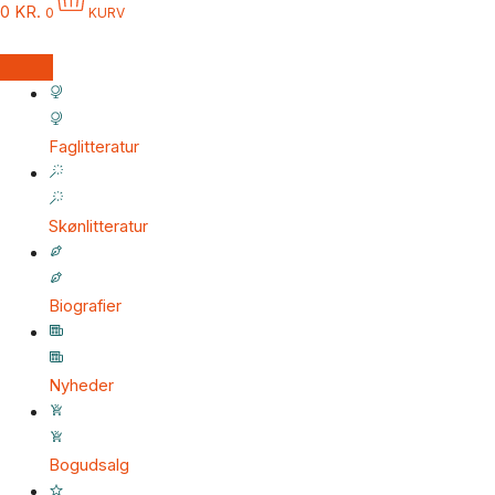
0
KR.
0
KURV
Faglitteratur
Skønlitteratur
Biografier
Nyheder
Bogudsalg