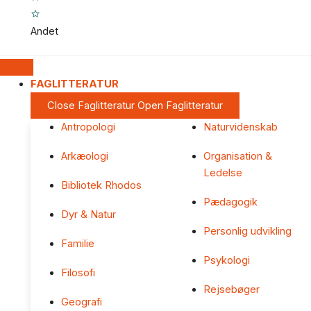
Andet
FAGLITTERATUR
Close Faglitteratur
Open Faglitteratur
Antropologi
Naturvidenskab
Arkæologi
Organisation &
Ledelse
Bibliotek Rhodos
Pædagogik
Dyr & Natur
Personlig udvikling
Familie
Psykologi
Filosofi
Rejsebøger
Geografi