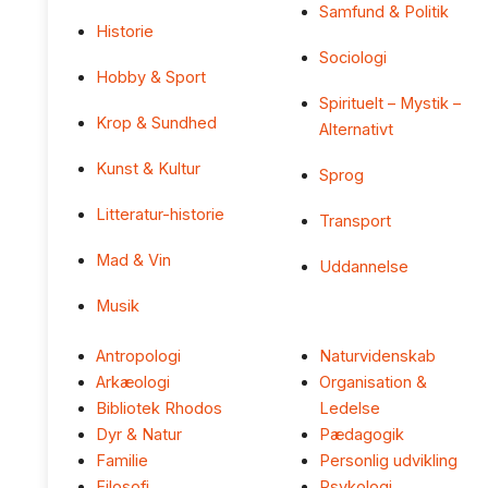
Samfund & Politik
Historie
Sociologi
Hobby & Sport
Spirituelt – Mystik –
Krop & Sundhed
Alternativt
Kunst & Kultur
Sprog
Litteratur-historie
Transport
Mad & Vin
Uddannelse
Musik
Antropologi
Naturvidenskab
Arkæologi
Organisation &
Bibliotek Rhodos
Ledelse
Dyr & Natur
Pædagogik
Familie
Personlig udvikling
Filosofi
Psykologi