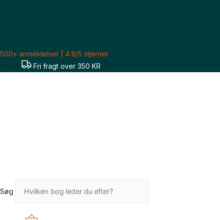
Gå
Sorteret
til
efter
indholdet
seneste
500+ anmeldelser | 4.9/5 stjerner
Fri fragt over 350 KR
Søg