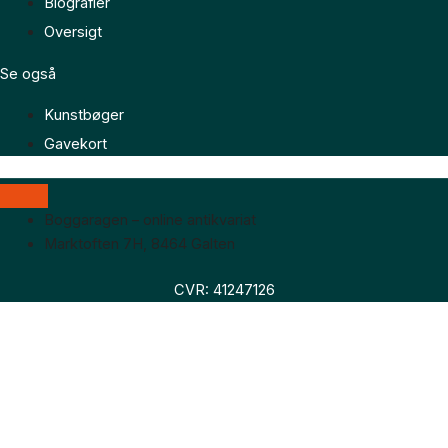
Biografier
Oversigt
Se også
Kunstbøger
Gavekort
Boggaragen – online antikvariat
Marktoften 7H, 8464 Galten
CVR: 41247126
Faglitteratur
Skønlitteratur
Biografier