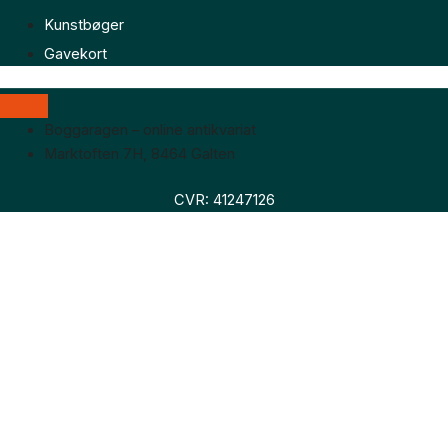
Kunstbøger
Gavekort
Boggaragen – online antikvariat
Marktoften 7H, 8464 Galten
CVR: 41247126
Faglitteratur
Skønlitteratur
Biografier
Nyheder
Om os