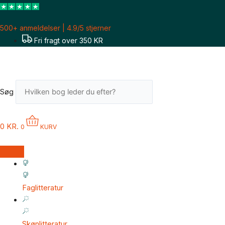
Gå
til
500+ anmeldelser | 4.9/5 stjerner
indholdet
Fri fragt over 350 KR
Søg
0
KR.
0
KURV
Faglitteratur
Skønlitteratur