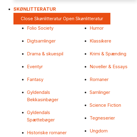
SKØNLITTERATUR
Close Skønlitteratur
Open Skønlitteratur
Folio Society
Humor
Digtsamlinger
Klassikere
Drama & skuespil
Krimi & Spænding
Eventyr
Noveller & Essays
Fantasy
Romaner
Gyldendals
Samlinger
Bekkasinbøger
Science Fiction
Gyldendals
Tegneserier
Spættebøger
Ungdom
Historiske romaner