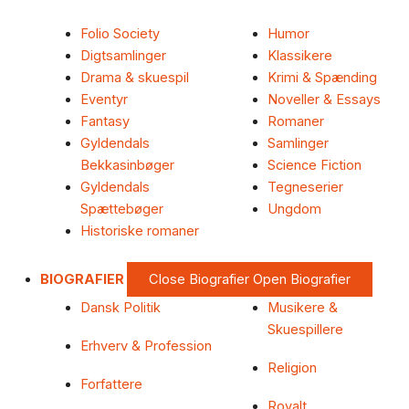
Folio Society
Humor
Digtsamlinger
Klassikere
Drama & skuespil
Krimi & Spænding
Eventyr
Noveller & Essays
Fantasy
Romaner
Gyldendals
Samlinger
Bekkasinbøger
Science Fiction
Gyldendals
Tegneserier
Spættebøger
Ungdom
Historiske romaner
BIOGRAFIER
Close Biografier
Open Biografier
Dansk Politik
Musikere &
Skuespillere
Erhverv & Profession
Religion
Forfattere
Royalt