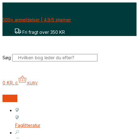
Gå
til
indholdet
500+ anmeldelser | 4.9/5 stjerner
Fri fragt over 350 KR
Søg
0
KR.
0
KURV
Faglitteratur