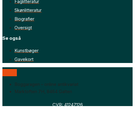
Faglitteratur
Skønlitteratur
Biografier
Oversigt
Se også
Kunstbøger
Gavekort
Boggaragen – online antikvariat
Marktoften 7H, 8464 Galten
CVR: 41247126
Faglitteratur
Skønlitteratur