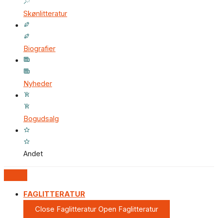
Skønlitteratur
Biografier
Nyheder
Bogudsalg
Andet
FAGLITTERATUR
Close Faglitteratur
Open Faglitteratur