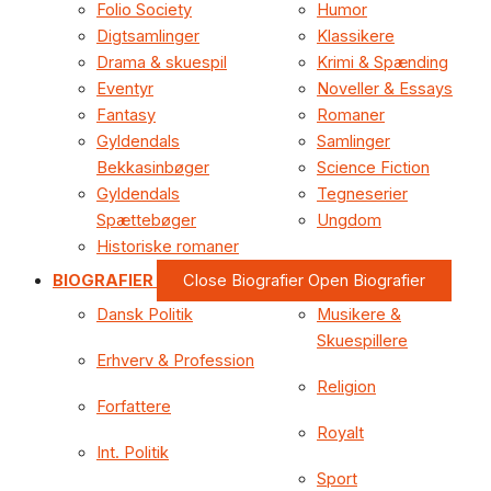
Folio Society
Humor
Digtsamlinger
Klassikere
Drama & skuespil
Krimi & Spænding
Eventyr
Noveller & Essays
Fantasy
Romaner
Gyldendals
Samlinger
Bekkasinbøger
Science Fiction
Gyldendals
Tegneserier
Spættebøger
Ungdom
Historiske romaner
BIOGRAFIER
Close Biografier
Open Biografier
Dansk Politik
Musikere &
Skuespillere
Erhverv & Profession
Religion
Forfattere
Royalt
Int. Politik
Sport