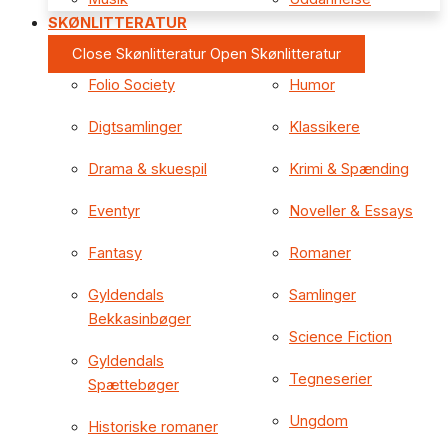
SKØNLITTERATUR
Close Skønlitteratur
Open Skønlitteratur
Folio Society
Humor
Digtsamlinger
Klassikere
Drama & skuespil
Krimi & Spænding
Eventyr
Noveller & Essays
Fantasy
Romaner
Gyldendals
Samlinger
Bekkasinbøger
Science Fiction
Gyldendals
Tegneserier
Spættebøger
Ungdom
Historiske romaner