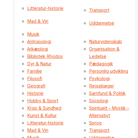
Litteratur-historie
Transport
Mad & Vin
Uddannelse
Musik
Antropologi
Naturvidenskab
Arkæologi
Organisation &
Bibliotek Rhodos
Ledelse
Dyr & Natur
Pædagogik
Familie
Personlig udvikling
Filosofi
Psykologi
Geografi
Rejsebøger
Historie
Samfund & Politik
Hobby & Sport
Sociologi
Krop & Sundhed
Spirituelt – Mystik –
Kunst & Kultur
Alternativt
Litteratur-historie
Sprog
Mad & Vin
Transport
Musik
Uddannelse