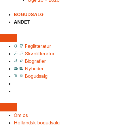
Uge 26 – 2026
BOGUDSALG
ANDET
Faglitteratur
Skønlitteratur
Biografier
Nyheder
Bogudsalg
Om os
Hollandsk bogudsalg