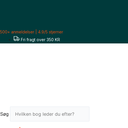
Gå
til
indholdet
500+ anmeldelser | 4.9/5 stjerner
Fri fragt over 350 KR
Søg