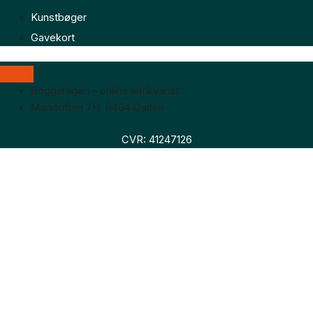
Kunstbøger
Gavekort
Boggaragen – online antikvariat
Marktoften 7H, 8464 Galten
CVR: 41247126
Faglitteratur
Skønlitteratur
Biografier
Nyheder
Om os