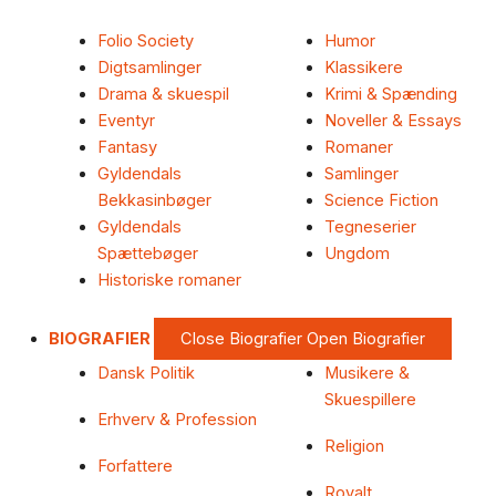
Folio Society
Humor
Digtsamlinger
Klassikere
Drama & skuespil
Krimi & Spænding
Eventyr
Noveller & Essays
Fantasy
Romaner
Gyldendals
Samlinger
Bekkasinbøger
Science Fiction
Gyldendals
Tegneserier
Spættebøger
Ungdom
Historiske romaner
BIOGRAFIER
Close Biografier
Open Biografier
Dansk Politik
Musikere &
Skuespillere
Erhverv & Profession
Religion
Forfattere
Royalt