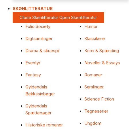
SKØNLITTERATUR
Close Skønlitteratur
Open Skønlitteratur
Folio Society
Humor
Digtsamlinger
Klassikere
Drama & skuespil
Krimi & Spænding
Eventyr
Noveller & Essays
Fantasy
Romaner
Gyldendals
Samlinger
Bekkasinbøger
Science Fiction
Gyldendals
Tegneserier
Spættebøger
Ungdom
Historiske romaner