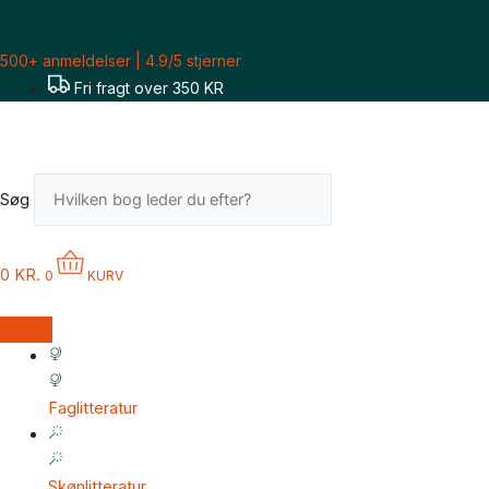
Gå
til
500+ anmeldelser | 4.9/5 stjerner
indholdet
Fri fragt over 350 KR
Søg
0
KR.
0
KURV
Faglitteratur
Skønlitteratur