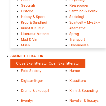
Geografi
Rejsebøger
Historie
Samfund & Politik
Hobby & Sport
Sociologi
Krop & Sundhed
Spirituelt – Mystik –
Kunst & Kultur
Alternativt
Litteratur-historie
Sprog
Mad & Vin
Transport
Musik
Uddannelse
SKØNLITTERATUR
Close Skønlitteratur
Open Skønlitteratur
Folio Society
Humor
Digtsamlinger
Klassikere
Drama & skuespil
Krimi & Spænding
Eventyr
Noveller & Essays