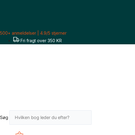
Gå
Sorteret
til
efter
indholdet
seneste
500+ anmeldelser | 4.9/5 stjerner
Fri fragt over 350 KR
Søg