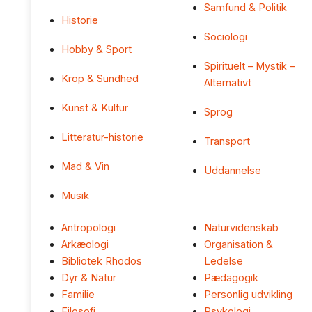
Samfund & Politik
Historie
Sociologi
Hobby & Sport
Spirituelt – Mystik –
Krop & Sundhed
Alternativt
Kunst & Kultur
Sprog
Litteratur-historie
Transport
Mad & Vin
Uddannelse
Musik
Antropologi
Naturvidenskab
Arkæologi
Organisation &
Bibliotek Rhodos
Ledelse
Dyr & Natur
Pædagogik
Familie
Personlig udvikling
Filosofi
Psykologi