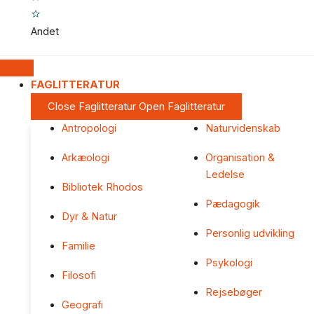
Andet
FAGLITTERATUR
Close Faglitteratur
Open Faglitteratur
Antropologi
Naturvidenskab
Arkæologi
Organisation &
Ledelse
Bibliotek Rhodos
Pædagogik
Dyr & Natur
Personlig udvikling
Familie
Psykologi
Filosofi
Rejsebøger
Geografi