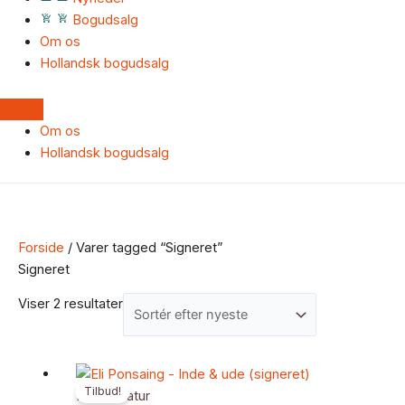
Bogudsalg
Om os
Hollandsk bogudsalg
Om os
Hollandsk bogudsalg
Forside
/ Varer tagged “Signeret”
Signeret
Viser 2 resultater
Den
Den
Tilbud!
oprindelige
aktuelle
Faglitteratur