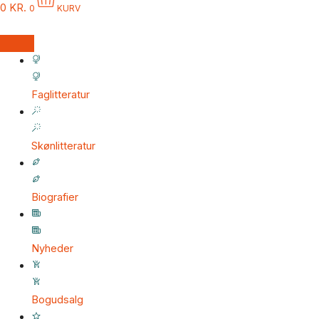
0
KR.
0
KURV
Faglitteratur
Skønlitteratur
Biografier
Nyheder
Bogudsalg