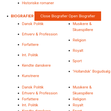
Historiske romaner
BIOGRAFIER
Close Biografier
Open Biografier
Dansk Politik
Musikere &
Skuespillere
Erhverv & Profession
Religion
Forfattere
Royalt
Int. Politik
Sport
Kendte danskere
‘Hollandsk’ Bogudsalg
Kunstnere
Dansk Politik
Musikere &
Erhverv & Profession
Skuespillere
Forfattere
Religion
Int. Politik
Royalt