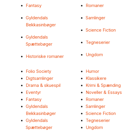
Fantasy
Romaner
Gyldendals
Samlinger
Bekkasinbøger
Science Fiction
Gyldendals
Tegneserier
Spættebøger
Ungdom
Historiske romaner
Folio Society
Humor
Digtsamlinger
Klassikere
Drama & skuespil
Krimi & Spænding
Eventyr
Noveller & Essays
Fantasy
Romaner
Gyldendals
Samlinger
Bekkasinbøger
Science Fiction
Gyldendals
Tegneserier
Spættebøger
Ungdom