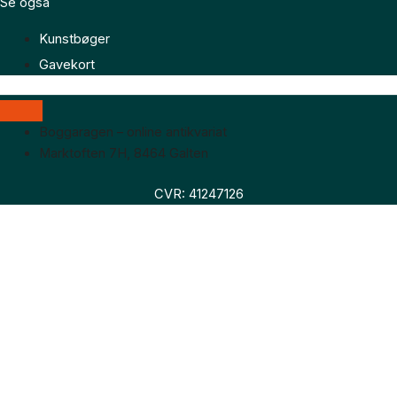
Se også
Kunstbøger
Gavekort
Boggaragen – online antikvariat
Marktoften 7H, 8464 Galten
CVR: 41247126
Faglitteratur
Skønlitteratur
Biografier
Nyheder