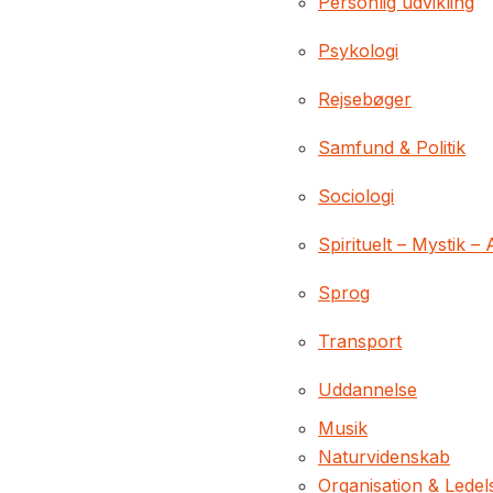
Personlig udvikling
Psykologi
Rejsebøger
Samfund & Politik
Sociologi
Spirituelt – Mystik – 
Sprog
Transport
Uddannelse
Musik
Naturvidenskab
Organisation & Ledel