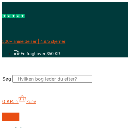
Gå
til
indholdet
500+ anmeldelser | 4.9/5 stjerner
Fri fragt over 350 KR
Søg
0
KR.
0
KURV