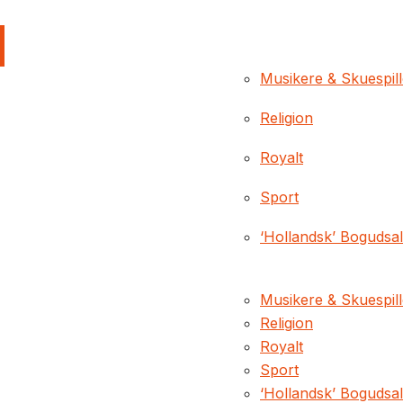
Musikere & Skuespil
Religion
Royalt
Sport
‘Hollandsk’ Bogudsa
Musikere & Skuespil
Religion
Royalt
Sport
‘Hollandsk’ Bogudsa