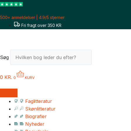
Gå
til
500+ anmeldelser | 4.9/5 stjerner
indholdet
Fri fragt over 350 KR
Søg
0
KR.
0
KURV
Faglitteratur
Skønlitteratur
Biografier
Nyheder