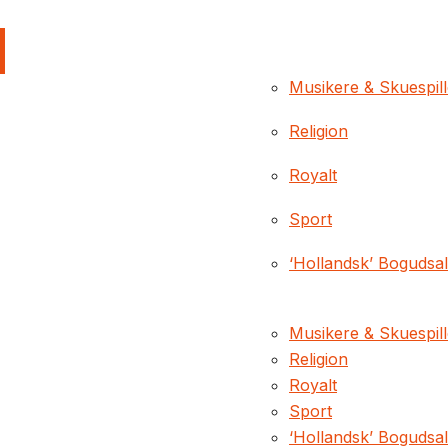
Musikere & Skuespil
Religion
Royalt
Sport
‘Hollandsk’ Bogudsa
Musikere & Skuespil
Religion
Royalt
Sport
‘Hollandsk’ Bogudsa