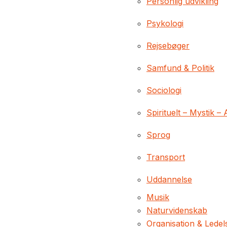
Personlig udvikling
Psykologi
Rejsebøger
Samfund & Politik
Sociologi
Spirituelt – Mystik – 
Sprog
Transport
Uddannelse
Musik
Naturvidenskab
Organisation & Ledel