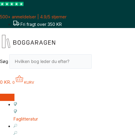
Gå
til
500+ anmeldelser | 4.9/5 stjerner
indholdet
Fri fragt over 350 KR
Søg
0
KR.
0
KURV
Faglitteratur