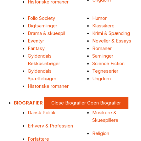
Ungdom
Historiske romaner
Folio Society
Humor
Digtsamlinger
Klassikere
Drama & skuespil
Krimi & Spænding
Eventyr
Noveller & Essays
Fantasy
Romaner
Gyldendals
Samlinger
Bekkasinbøger
Science Fiction
Gyldendals
Tegneserier
Spættebøger
Ungdom
Historiske romaner
BIOGRAFIER
Close Biografier
Open Biografier
Dansk Politik
Musikere &
Skuespillere
Erhverv & Profession
Religion
Forfattere