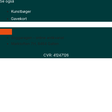
Se også
Kunstbøger
Gavekort
Boggaragen – online antikvariat
Marktoften 7H, 8464 Galten
CVR: 41247126
Faglitteratur
Skønlitteratur
Biografier
Nyheder