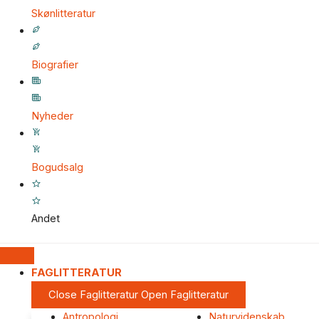
Skønlitteratur
Biografier
Nyheder
Bogudsalg
Andet
FAGLITTERATUR
Close Faglitteratur
Open Faglitteratur
Antropologi
Naturvidenskab