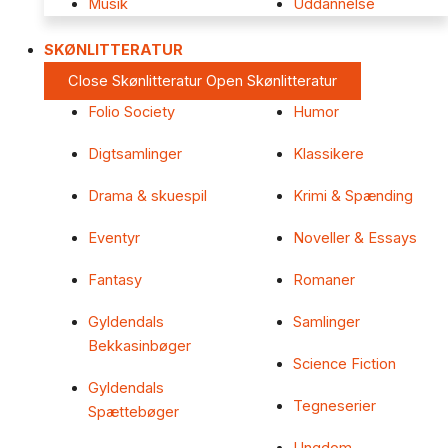
Musik
Uddannelse
SKØNLITTERATUR
Close Skønlitteratur
Open Skønlitteratur
Folio Society
Humor
Digtsamlinger
Klassikere
Drama & skuespil
Krimi & Spænding
Eventyr
Noveller & Essays
Fantasy
Romaner
Gyldendals
Samlinger
Bekkasinbøger
Science Fiction
Gyldendals
Tegneserier
Spættebøger