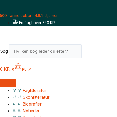
Gå
til
500+ anmeldelser | 4.9/5 stjerner
indholdet
Fri fragt over 350 KR
Søg
0
KR.
0
KURV
Faglitteratur
Skønlitteratur
Biografier
Nyheder