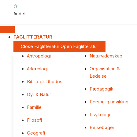
Andet
FAGLITTERATUR
Close Faglitteratur
Open Faglitteratur
Antropologi
Naturvidenskab
Arkæologi
Organisation &
Ledelse
Bibliotek Rhodos
Pædagogik
Dyr & Natur
Personlig udvikling
Familie
Psykologi
Filosofi
Rejsebøger
Geografi