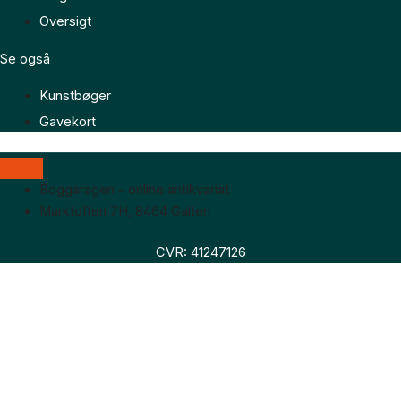
Oversigt
Se også
Kunstbøger
Gavekort
Boggaragen – online antikvariat
Marktoften 7H, 8464 Galten
CVR: 41247126
Faglitteratur
Skønlitteratur
Biografier