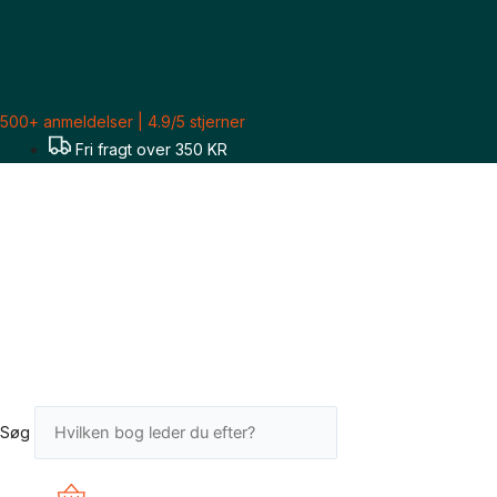
Gå
til
indholdet
500+ anmeldelser | 4.9/5 stjerner
Fri fragt over 350 KR
Søg