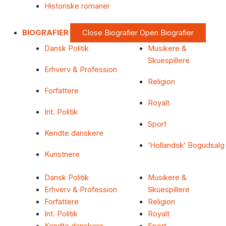
Historiske romaner
BIOGRAFIER
Close Biografier
Open Biografier
Dansk Politik
Musikere &
Skuespillere
Erhverv & Profession
Religion
Forfattere
Royalt
Int. Politik
Sport
Kendte danskere
‘Hollandsk’ Bogudsalg
Kunstnere
Dansk Politik
Musikere &
Erhverv & Profession
Skuespillere
Forfattere
Religion
Int. Politik
Royalt