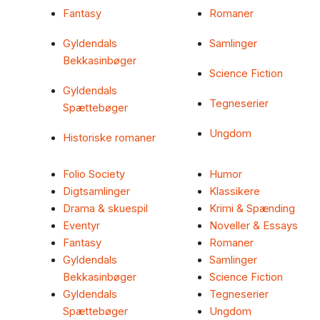
Fantasy
Romaner
Gyldendals
Samlinger
Bekkasinbøger
Science Fiction
Gyldendals
Tegneserier
Spættebøger
Ungdom
Historiske romaner
Folio Society
Humor
Digtsamlinger
Klassikere
Drama & skuespil
Krimi & Spænding
Eventyr
Noveller & Essays
Fantasy
Romaner
Gyldendals
Samlinger
Bekkasinbøger
Science Fiction
Gyldendals
Tegneserier
Spættebøger
Ungdom