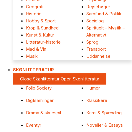
Geografi
Rejsebøger
Historie
Samfund & Politik
Hobby & Sport
Sociologi
Krop & Sundhed
Spirituelt – Mystik –
Kunst & Kultur
Alternativt
Litteratur-historie
Sprog
Mad & Vin
Transport
Musik
Uddannelse
SKØNLITTERATUR
Close Skønlitteratur
Open Skønlitteratur
Folio Society
Humor
Digtsamlinger
Klassikere
Drama & skuespil
Krimi & Spænding
Eventyr
Noveller & Essays