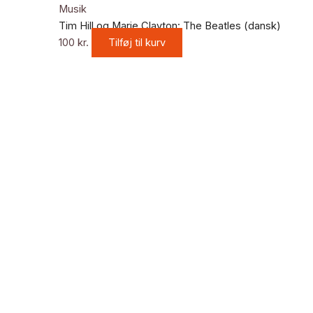
Musik
Tim Hill og Marie Clayton: The Beatles (dansk)
100
kr.
Tilføj til kurv