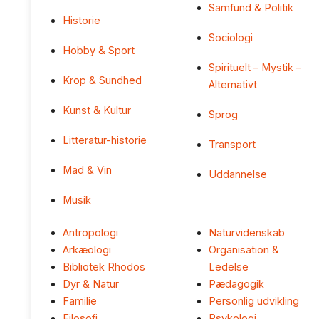
Samfund & Politik
Historie
Sociologi
Hobby & Sport
Spirituelt – Mystik –
Krop & Sundhed
Alternativt
Kunst & Kultur
Sprog
Litteratur-historie
Transport
Mad & Vin
Uddannelse
Musik
Antropologi
Naturvidenskab
Arkæologi
Organisation &
Bibliotek Rhodos
Ledelse
Dyr & Natur
Pædagogik
Familie
Personlig udvikling
Filosofi
Psykologi