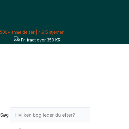
Gå
til
indholdet
500+ anmeldelser | 4.9/5 stjerner
Fri fragt over 350 KR
Søg