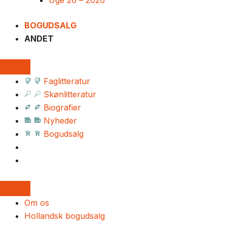
Uge 26 – 2026
BOGUDSALG
ANDET
Faglitteratur
Skønlitteratur
Biografier
Nyheder
Bogudsalg
Om os
Hollandsk bogudsalg