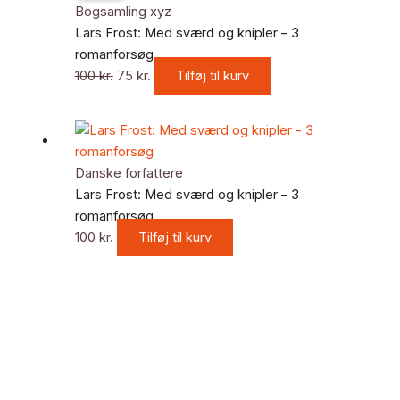
pris
pris
Bogsamling xyz
var:
er:
Lars Frost: Med sværd og knipler – 3
100 kr..
75 kr..
romanforsøg
100
kr.
75
kr.
Tilføj til kurv
Danske forfattere
Lars Frost: Med sværd og knipler – 3
romanforsøg
100
kr.
Tilføj til kurv