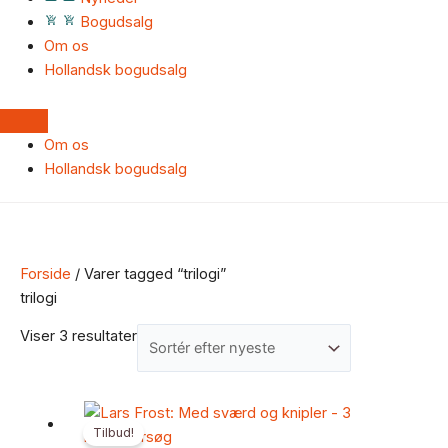
Bogudsalg
Om os
Hollandsk bogudsalg
Om os
Hollandsk bogudsalg
Forside
/ Varer tagged “trilogi”
trilogi
Viser 3 resultater
Den
Den
Tilbud!
oprindelige
aktuelle