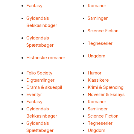
Fantasy
Romaner
Gyldendals
Samlinger
Bekkasinbøger
Science Fiction
Gyldendals
Tegneserier
Spættebøger
Ungdom
Historiske romaner
Folio Society
Humor
Digtsamlinger
Klassikere
Drama & skuespil
Krimi & Spænding
Eventyr
Noveller & Essays
Fantasy
Romaner
Gyldendals
Samlinger
Bekkasinbøger
Science Fiction
Gyldendals
Tegneserier
Spættebøger
Ungdom