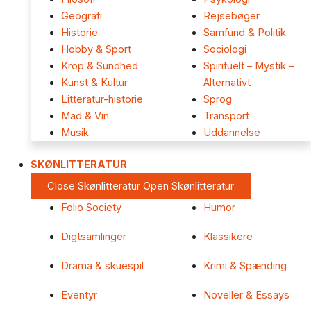
Geografi
Rejsebøger
Historie
Samfund & Politik
Hobby & Sport
Sociologi
Krop & Sundhed
Spirituelt – Mystik –
Kunst & Kultur
Alternativt
Litteratur-historie
Sprog
Mad & Vin
Transport
Musik
Uddannelse
SKØNLITTERATUR
Close Skønlitteratur
Open Skønlitteratur
Folio Society
Humor
Digtsamlinger
Klassikere
Drama & skuespil
Krimi & Spænding
Eventyr
Noveller & Essays