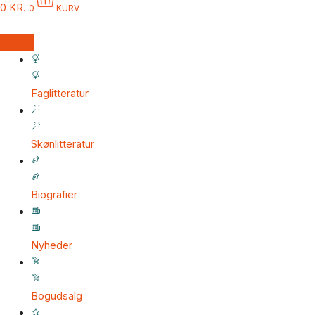
0
KR.
0
KURV
Faglitteratur
Skønlitteratur
Biografier
Nyheder
Bogudsalg