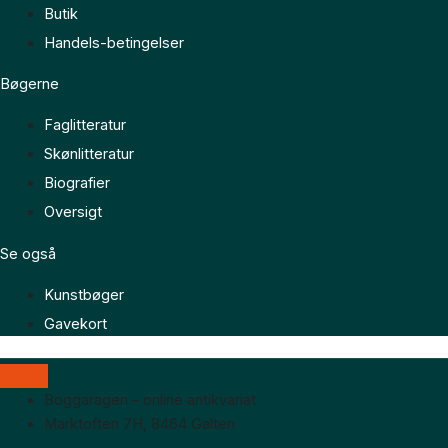
Butik
Handels-betingelser
Bøgerne
Faglitteratur
Skønlitteratur
Biografier
Oversigt
Se også
Kunstbøger
Gavekort
Boggaragen – online antikvariat
Marktoften 7H, 8464 Galten