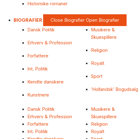
Historiske romaner
BIOGRAFIER
Close Biografier
Open Biografier
Dansk Politik
Musikere &
Skuespillere
Erhverv & Profession
Religion
Forfattere
Royalt
Int. Politik
Sport
Kendte danskere
‘Hollandsk’ Bogudsalg
Kunstnere
Dansk Politik
Musikere &
Erhverv & Profession
Skuespillere
Forfattere
Religion
Int. Politik
Royalt