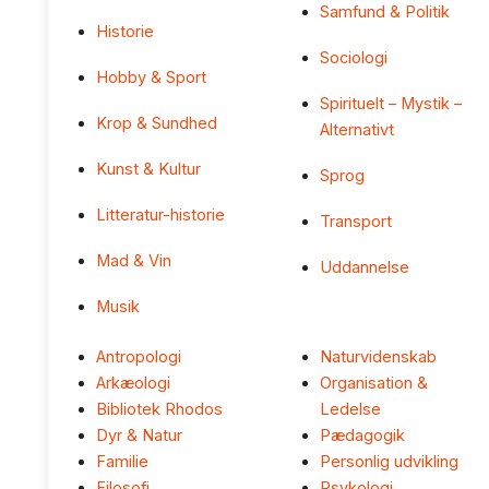
Samfund & Politik
Historie
Sociologi
Hobby & Sport
Spirituelt – Mystik –
Krop & Sundhed
Alternativt
Kunst & Kultur
Sprog
Litteratur-historie
Transport
Mad & Vin
Uddannelse
Musik
Antropologi
Naturvidenskab
Arkæologi
Organisation &
Bibliotek Rhodos
Ledelse
Dyr & Natur
Pædagogik
Familie
Personlig udvikling
Filosofi
Psykologi