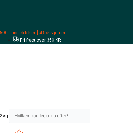
Gå
Sorteret
til
efter
indholdet
seneste
500+ anmeldelser | 4.9/5 stjerner
Fri fragt over 350 KR
Søg