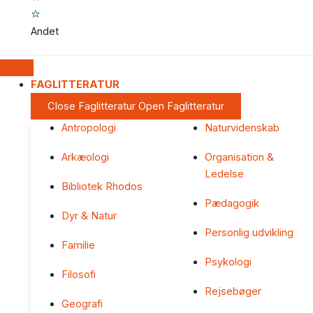
Andet
FAGLITTERATUR
Close Faglitteratur
Open Faglitteratur
Antropologi
Naturvidenskab
Arkæologi
Organisation &
Ledelse
Bibliotek Rhodos
Pædagogik
Dyr & Natur
Personlig udvikling
Familie
Psykologi
Filosofi
Rejsebøger
Geografi