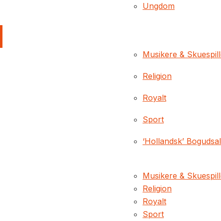
Ungdom
Musikere & Skuespil
Religion
Royalt
Sport
‘Hollandsk’ Bogudsa
Musikere & Skuespil
Religion
Royalt
Sport