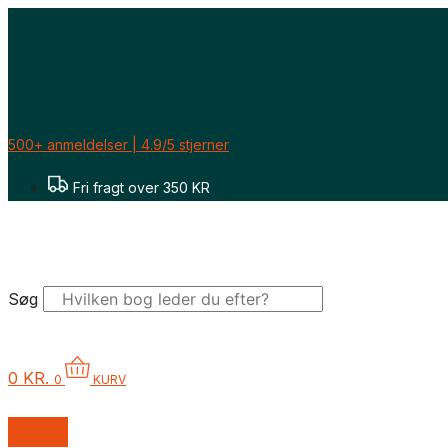
Gå
til
indholdet
500+ anmeldelser | 4.9/5 stjerner
Fri fragt over 350 KR
Søg
0
KR.
0
KURV