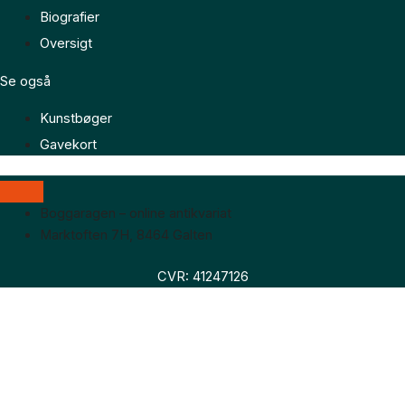
Biografier
Oversigt
Se også
Kunstbøger
Gavekort
Boggaragen – online antikvariat
Marktoften 7H, 8464 Galten
CVR: 41247126
Faglitteratur
Skønlitteratur