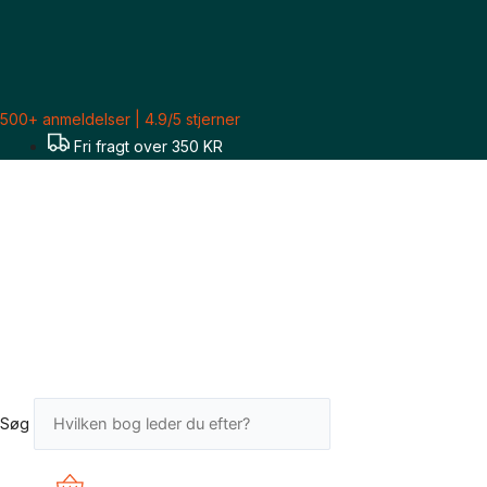
Gå
til
indholdet
500+ anmeldelser | 4.9/5 stjerner
Fri fragt over 350 KR
Søg