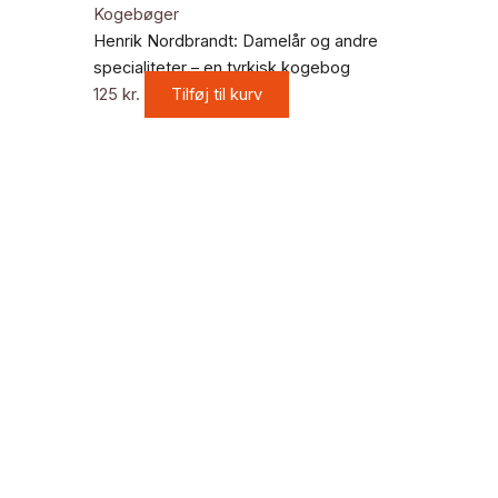
Kogebøger
Henrik Nordbrandt: Damelår og andre
specialiteter – en tyrkisk kogebog
125
kr.
Tilføj til kurv