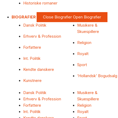
Historiske romaner
BIOGRAFIER
Close Biografier
Open Biografier
Dansk Politik
Musikere &
Skuespillere
Erhverv & Profession
Religion
Forfattere
Royalt
Int. Politik
Sport
Kendte danskere
‘Hollandsk’ Bogudsalg
Kunstnere
Dansk Politik
Musikere &
Erhverv & Profession
Skuespillere
Forfattere
Religion
Int. Politik
Royalt