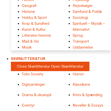
Geografi
Rejsebøger
Historie
Samfund & Politik
Hobby & Sport
Sociologi
Krop & Sundhed
Spirituelt – Mystik –
Kunst & Kultur
Alternativt
Litteratur-historie
Sprog
Mad & Vin
Transport
Musik
Uddannelse
SKØNLITTERATUR
Close Skønlitteratur
Open Skønlitteratur
Folio Society
Humor
Digtsamlinger
Klassikere
Drama & skuespil
Krimi & Spænding
Eventyr
Noveller & Essays