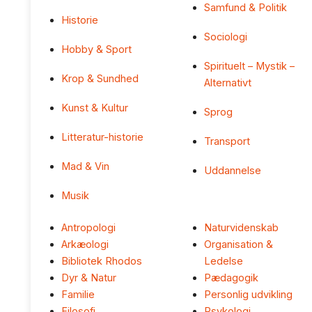
Samfund & Politik
Historie
Sociologi
Hobby & Sport
Spirituelt – Mystik –
Krop & Sundhed
Alternativt
Kunst & Kultur
Sprog
Litteratur-historie
Transport
Mad & Vin
Uddannelse
Musik
Antropologi
Naturvidenskab
Arkæologi
Organisation &
Bibliotek Rhodos
Ledelse
Dyr & Natur
Pædagogik
Familie
Personlig udvikling
Filosofi
Psykologi