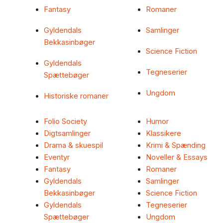
Fantasy
Romaner
Gyldendals
Samlinger
Bekkasinbøger
Science Fiction
Gyldendals
Tegneserier
Spættebøger
Ungdom
Historiske romaner
Folio Society
Humor
Digtsamlinger
Klassikere
Drama & skuespil
Krimi & Spænding
Eventyr
Noveller & Essays
Fantasy
Romaner
Gyldendals
Samlinger
Bekkasinbøger
Science Fiction
Gyldendals
Tegneserier
Spættebøger
Ungdom