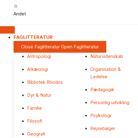
Andet
FAGLITTERATUR
Close Faglitteratur
Open Faglitteratur
Antropologi
Naturvidenskab
Arkæologi
Organisation &
Ledelse
Bibliotek Rhodos
Pædagogik
Dyr & Natur
Personlig udvikling
Familie
Psykologi
Filosofi
Rejsebøger
Geografi