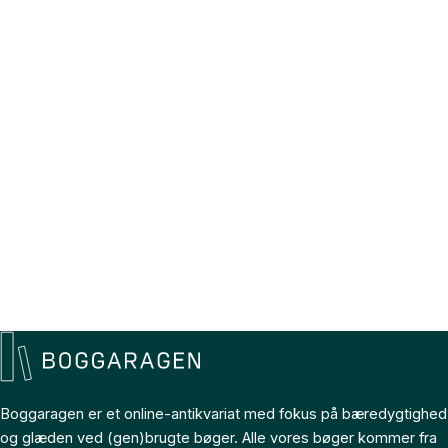
Boggaragen er et online-antikvariat med fokus på bæredygtighed
og glæden ved (gen)brugte bøger. Alle vores bøger kommer fra