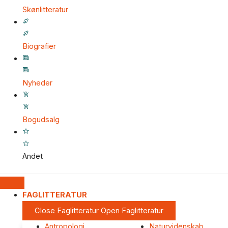
Skønlitteratur
Biografier
Nyheder
Bogudsalg
Andet
FAGLITTERATUR
Close Faglitteratur
Open Faglitteratur
Antropologi
Naturvidenskab