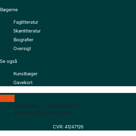
Bøgerne
Faglitteratur
Skønlitteratur
Biografier
Oversigt
Se også
Kunstbøger
Gavekort
Boggaragen – online antikvariat
Marktoften 7H, 8464 Galten
CVR: 41247126