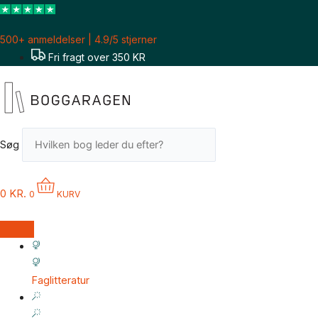
Gå
til
500+ anmeldelser | 4.9/5 stjerner
indholdet
Fri fragt over 350 KR
Søg
0
KR.
0
KURV
Faglitteratur