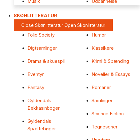
Musik
Uddannelse
SKØNLITTERATUR
Close Skønlitteratur
Open Skønlitteratur
Folio Society
Humor
Digtsamlinger
Klassikere
Drama & skuespil
Krimi & Spænding
Eventyr
Noveller & Essays
Fantasy
Romaner
Gyldendals
Samlinger
Bekkasinbøger
Science Fiction
Gyldendals
Tegneserier
Spættebøger