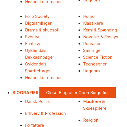
Ungdom
Historiske romaner
Folio Society
Humor
Digtsamlinger
Klassikere
Drama & skuespil
Krimi & Spænding
Eventyr
Noveller & Essays
Fantasy
Romaner
Gyldendals
Samlinger
Bekkasinbøger
Science Fiction
Gyldendals
Tegneserier
Spættebøger
Ungdom
Historiske romaner
BIOGRAFIER
Close Biografier
Open Biografier
Dansk Politik
Musikere &
Skuespillere
Erhverv & Profession
Religion
Forfattere