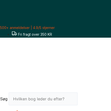
Gå
til
indholdet
500+ anmeldelser | 4.9/5 stjerner
Fri fragt over 350 KR
Søg