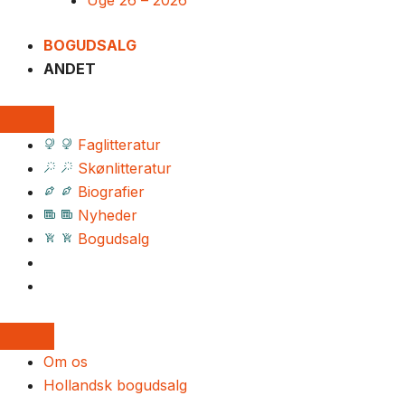
Uge 26 – 2026
BOGUDSALG
ANDET
Faglitteratur
Skønlitteratur
Biografier
Nyheder
Bogudsalg
Om os
Hollandsk bogudsalg