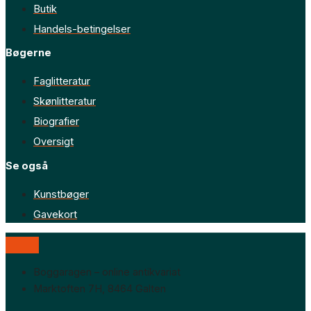
Butik
Handels-betingelser
Bøgerne
Faglitteratur
Skønlitteratur
Biografier
Oversigt
Se også
Kunstbøger
Gavekort
Boggaragen – online antikvariat
Marktoften 7H, 8464 Galten