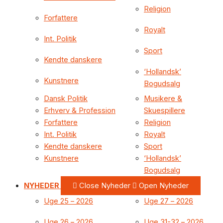
Religion
Forfattere
Royalt
Int. Politik
Sport
Kendte danskere
‘Hollandsk’
Kunstnere
Bogudsalg
Dansk Politik
Musikere &
Erhverv & Profession
Skuespillere
Forfattere
Religion
Int. Politik
Royalt
Kendte danskere
Sport
Kunstnere
‘Hollandsk’
Bogudsalg
NYHEDER
Close Nyheder
Open Nyheder
Uge 25 – 2026
Uge 27 – 2026
Uge 26 – 2026
Uge 31-32 – 2026