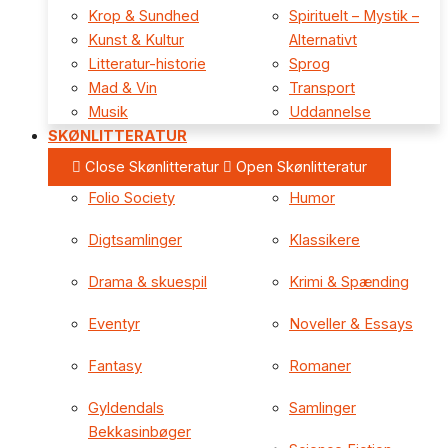
Krop & Sundhed
Spirituelt – Mystik –
Kunst & Kultur
Alternativt
Litteratur-historie
Sprog
Mad & Vin
Transport
Musik
Uddannelse
SKØNLITTERATUR
Close Skønlitteratur
Open Skønlitteratur
Folio Society
Humor
Digtsamlinger
Klassikere
Drama & skuespil
Krimi & Spænding
Eventyr
Noveller & Essays
Fantasy
Romaner
Gyldendals
Samlinger
Bekkasinbøger