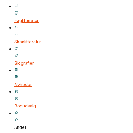
Faglitteratur
Skønlitteratur
Biografier
Nyheder
Bogudsalg
Andet