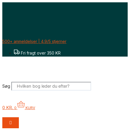
Gå
til
indholdet
500+ anmeldelser | 4.9/5 stjerner
Fri fragt over 350 KR
Søg
0
KR.
0
KURV