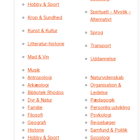
Hobby & Sport
Spirituelt – Mystik –
Krop & Sundhed
Alternativt
Kunst & Kultur
Sprog
Litteratur-historie
Transport
Mad & Vin
Uddannelse
Musik
Antropologi
Naturvidenskab
Arkæologi
Organisation &
Bibliotek Rhodos
Ledelse
Dyr & Natur
Pædagogik
Familie
Personlig udvikling
Filosofi
Psykologi
Geografi
Rejsebøger
Historie
Samfund & Politik
Hobby & Sport
Sociologi