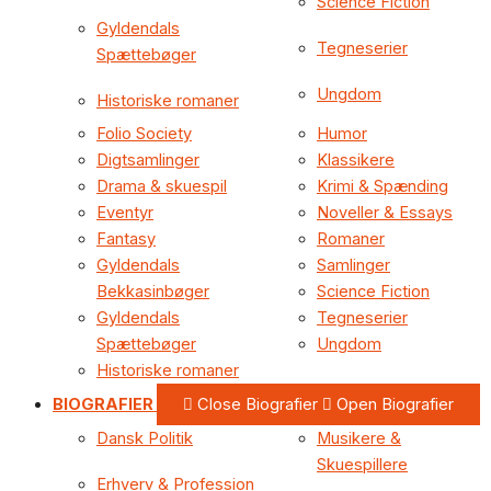
Science Fiction
Gyldendals
Tegneserier
Spættebøger
Ungdom
Historiske romaner
Folio Society
Humor
Digtsamlinger
Klassikere
Drama & skuespil
Krimi & Spænding
Eventyr
Noveller & Essays
Fantasy
Romaner
Gyldendals
Samlinger
Bekkasinbøger
Science Fiction
Gyldendals
Tegneserier
Spættebøger
Ungdom
Historiske romaner
BIOGRAFIER
Close Biografier
Open Biografier
Dansk Politik
Musikere &
Skuespillere
Erhverv & Profession