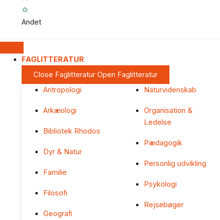
Andet
FAGLITTERATUR
Close Faglitteratur
Open Faglitteratur
Antropologi
Naturvidenskab
Arkæologi
Organisation &
Ledelse
Bibliotek Rhodos
Pædagogik
Dyr & Natur
Personlig udvikling
Familie
Psykologi
Filosofi
Rejsebøger
Geografi