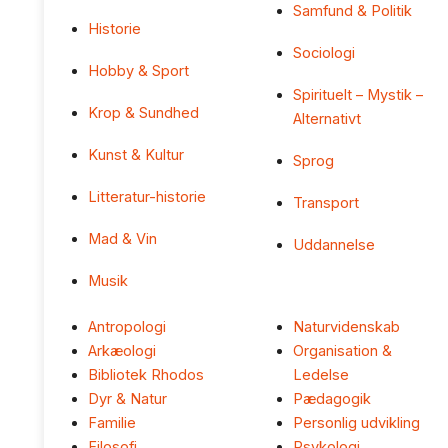
Samfund & Politik
Historie
Sociologi
Hobby & Sport
Spirituelt – Mystik –
Krop & Sundhed
Alternativt
Kunst & Kultur
Sprog
Litteratur-historie
Transport
Mad & Vin
Uddannelse
Musik
Antropologi
Naturvidenskab
Arkæologi
Organisation &
Bibliotek Rhodos
Ledelse
Dyr & Natur
Pædagogik
Familie
Personlig udvikling
Filosofi
Psykologi