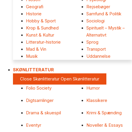
Geografi
Rejsebøger
Historie
Samfund & Politik
Hobby & Sport
Sociologi
Krop & Sundhed
Spirituelt – Mystik –
Kunst & Kultur
Alternativt
Litteratur-historie
Sprog
Mad & Vin
Transport
Musik
Uddannelse
SKØNLITTERATUR
Close Skønlitteratur
Open Skønlitteratur
Folio Society
Humor
Digtsamlinger
Klassikere
Drama & skuespil
Krimi & Spænding
Eventyr
Noveller & Essays