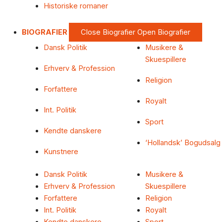
Historiske romaner
BIOGRAFIER
Close Biografier
Open Biografier
Dansk Politik
Musikere &
Skuespillere
Erhverv & Profession
Religion
Forfattere
Royalt
Int. Politik
Sport
Kendte danskere
‘Hollandsk’ Bogudsalg
Kunstnere
Dansk Politik
Musikere &
Erhverv & Profession
Skuespillere
Forfattere
Religion
Int. Politik
Royalt