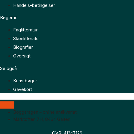
Handels-betingelser
Bøgerne
Faglitteratur
Skønlitteratur
Biografier
Oversigt
Se også
Kunstbøger
Gavekort
Boggaragen – online antikvariat
Marktoften 7H, 8464 Galten
CVR: 41247126