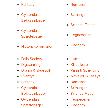
Fantasy
Romaner
Gyldendals
Samlinger
Bekkasinbøger
Science Fiction
Gyldendals
Tegneserier
Spættebøger
Ungdom
Historiske romaner
Folio Society
Humor
Digtsamlinger
Klassikere
Drama & skuespil
Krimi & Spænding
Eventyr
Noveller & Essays
Fantasy
Romaner
Gyldendals
Samlinger
Bekkasinbøger
Science Fiction
Gyldendals
Tegneserier
Spættebøger
Ungdom