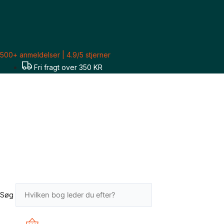
Gå
til
indholdet
500+ anmeldelser | 4.9/5 stjerner
Fri fragt over 350 KR
Søg