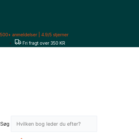
Gå
til
indholdet
500+ anmeldelser | 4.9/5 stjerner
Fri fragt over 350 KR
Søg