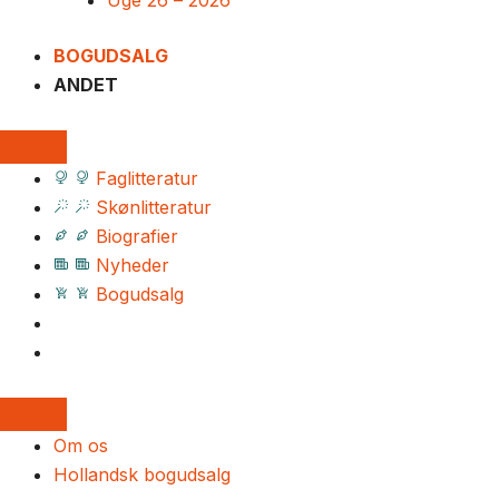
Uge 26 – 2026
BOGUDSALG
ANDET
Faglitteratur
Skønlitteratur
Biografier
Nyheder
Bogudsalg
Om os
Hollandsk bogudsalg