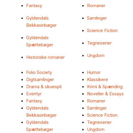
Fantasy
Romaner
Gyldendals
Samlinger
Bekkasinbøger
Science Fiction
Gyldendals
Tegneserier
Spættebøger
Ungdom
Historiske romaner
Folio Society
Humor
Digtsamlinger
Klassikere
Drama & skuespil
Krimi & Spænding
Eventyr
Noveller & Essays
Fantasy
Romaner
Gyldendals
Samlinger
Bekkasinbøger
Science Fiction
Gyldendals
Tegneserier
Spættebøger
Ungdom