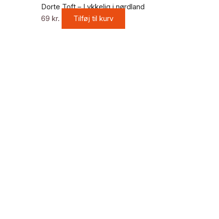
Dorte Toft – Lykkelig i nørdland
69
kr.
Tilføj til kurv