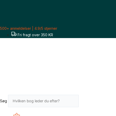
Gå
til
indholdet
500+ anmeldelser | 4.9/5 stjerner
Fri fragt over 350 KR
Søg