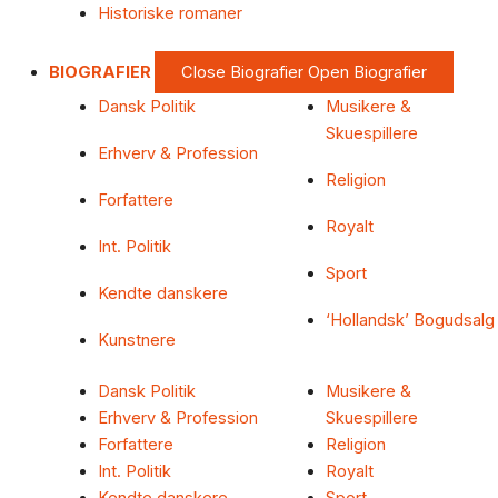
Historiske romaner
BIOGRAFIER
Close Biografier
Open Biografier
Dansk Politik
Musikere &
Skuespillere
Erhverv & Profession
Religion
Forfattere
Royalt
Int. Politik
Sport
Kendte danskere
‘Hollandsk’ Bogudsalg
Kunstnere
Dansk Politik
Musikere &
Erhverv & Profession
Skuespillere
Forfattere
Religion
Int. Politik
Royalt