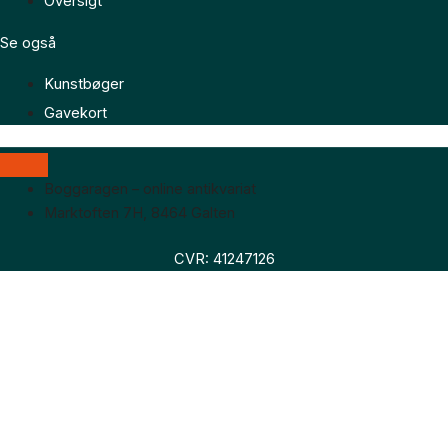
Oversigt
Se også
Kunstbøger
Gavekort
Boggaragen – online antikvariat
Marktoften 7H, 8464 Galten
CVR: 41247126
Faglitteratur
Skønlitteratur
Biografier