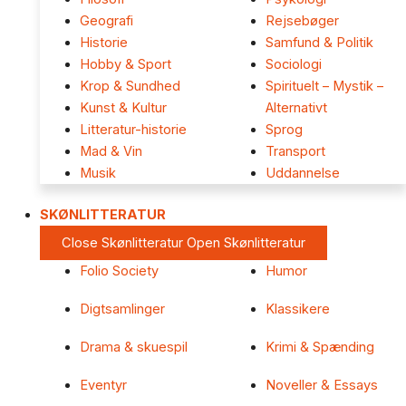
Geografi
Rejsebøger
Historie
Samfund & Politik
Hobby & Sport
Sociologi
Krop & Sundhed
Spirituelt – Mystik –
Kunst & Kultur
Alternativt
Litteratur-historie
Sprog
Mad & Vin
Transport
Musik
Uddannelse
SKØNLITTERATUR
Close Skønlitteratur
Open Skønlitteratur
Folio Society
Humor
Digtsamlinger
Klassikere
Drama & skuespil
Krimi & Spænding
Eventyr
Noveller & Essays