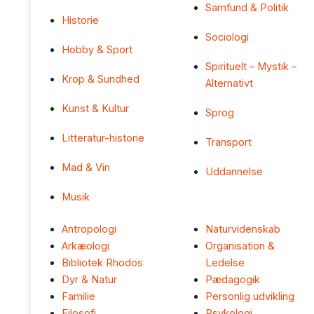
Samfund & Politik
Historie
Sociologi
Hobby & Sport
Spirituelt – Mystik –
Krop & Sundhed
Alternativt
Kunst & Kultur
Sprog
Litteratur-historie
Transport
Mad & Vin
Uddannelse
Musik
Antropologi
Naturvidenskab
Arkæologi
Organisation &
Bibliotek Rhodos
Ledelse
Dyr & Natur
Pædagogik
Familie
Personlig udvikling
Filosofi
Psykologi