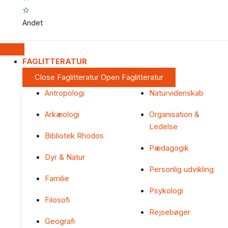
Andet
FAGLITTERATUR
Close Faglitteratur
Open Faglitteratur
Antropologi
Naturvidenskab
Arkæologi
Organisation &
Ledelse
Bibliotek Rhodos
Pædagogik
Dyr & Natur
Personlig udvikling
Familie
Psykologi
Filosofi
Rejsebøger
Geografi