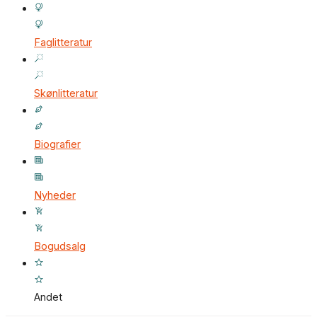
Faglitteratur
Skønlitteratur
Biografier
Nyheder
Bogudsalg
Andet