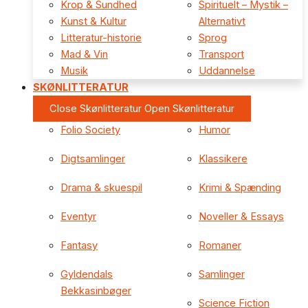
Krop & Sundhed
Spirituelt – Mystik –
Kunst & Kultur
Alternativt
Litteratur-historie
Sprog
Mad & Vin
Transport
Musik
Uddannelse
SKØNLITTERATUR
Close Skønlitteratur
Open Skønlitteratur
Folio Society
Humor
Digtsamlinger
Klassikere
Drama & skuespil
Krimi & Spænding
Eventyr
Noveller & Essays
Fantasy
Romaner
Gyldendals
Samlinger
Bekkasinbøger
Science Fiction