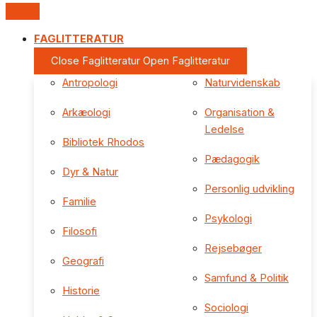
FAGLITTERATUR
Close Faglitteratur
Open Faglitteratur
Antropologi
Naturvidenskab
Arkæologi
Organisation &
Ledelse
Bibliotek Rhodos
Pædagogik
Dyr & Natur
Personlig udvikling
Familie
Psykologi
Filosofi
Rejsebøger
Geografi
Samfund & Politik
Historie
Sociologi