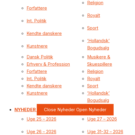
Religion
Forfattere
Royalt
Int. Politik
Sport
Kendte danskere
‘Hollandsk’
Kunstnere
Bogudsalg
Dansk Politik
Musikere &
Erhverv & Profession
Skuespillere
Forfattere
Religion
Int. Politik
Royalt
Kendte danskere
Sport
Kunstnere
‘Hollandsk’
Bogudsalg
NYHEDER
Close Nyheder
Open Nyheder
Uge 25 – 2026
Uge 27 – 2026
Uge 26 – 2026
Uge 31-32 – 2026