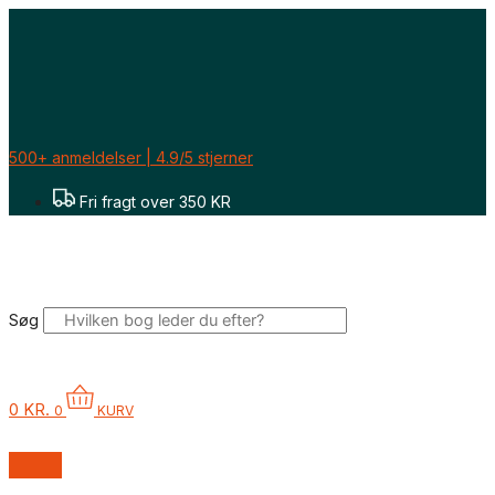
Gå
Sorteret
til
efter
indholdet
seneste
500+ anmeldelser | 4.9/5 stjerner
Fri fragt over 350 KR
Søg
0
KR.
0
KURV