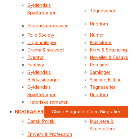
Gyldendals
Tegneserier
Spættebøger
Ungdom
Historiske romaner
Folio Society
Humor
Digtsamlinger
Klassikere
Drama & skuespil
Krimi & Spænding
Eventyr
Noveller & Essays
Fantasy
Romaner
Gyldendals
Samlinger
Bekkasinbøger
Science Fiction
Gyldendals
Tegneserier
Spættebøger
Ungdom
Historiske romaner
BIOGRAFIER
Close Biografier
Open Biografier
Dansk Politik
Musikere &
Skuespillere
Erhverv & Profession