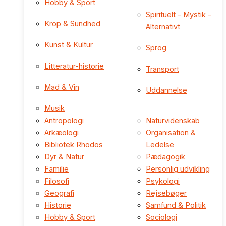
Hobby & Sport
Spirituelt – Mystik –
Krop & Sundhed
Alternativt
Kunst & Kultur
Sprog
Litteratur-historie
Transport
Mad & Vin
Uddannelse
Musik
Antropologi
Naturvidenskab
Arkæologi
Organisation &
Bibliotek Rhodos
Ledelse
Dyr & Natur
Pædagogik
Familie
Personlig udvikling
Filosofi
Psykologi
Geografi
Rejsebøger
Historie
Samfund & Politik
Hobby & Sport
Sociologi