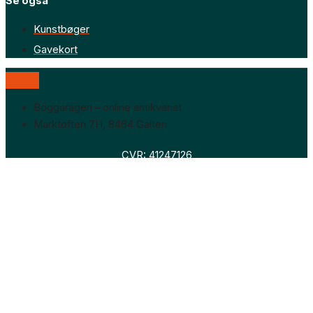
Se også
Kunstbøger
Gavekort
Boggaragen – online antikvariat
Marktoften 7H, 8464 Galten
CVR: 41247126
Faglitteratur
Skønlitteratur
Biografier
Nyheder