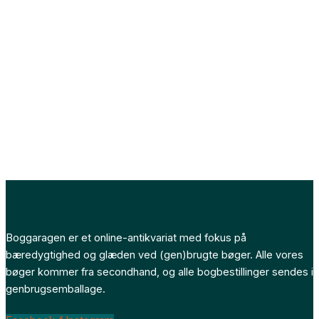
Boggaragen er et online-antikvariat med fokus på
bæredygtighed og glæden ved (gen)brugte bøger. Alle vores
bøger kommer fra secondhand, og alle bogbestillinger sendes i
genbrugsemballage.