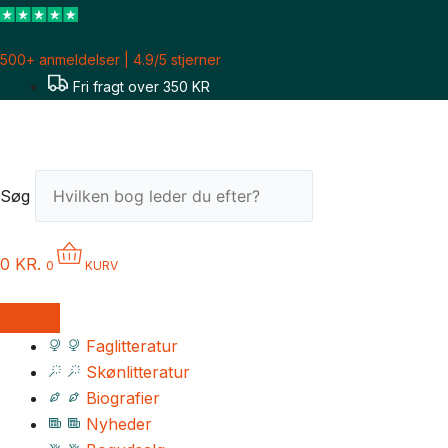
Gå
til
500+ anmeldelser | 4.9/5 stjerner
indholdet
Fri fragt over 350 KR
Søg
0
KR.
0
KURV
Faglitteratur
Skønlitteratur
Biografier
Nyheder