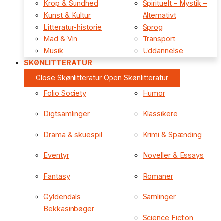
Krop & Sundhed
Spirituelt – Mystik –
Kunst & Kultur
Alternativt
Litteratur-historie
Sprog
Mad & Vin
Transport
Musik
Uddannelse
SKØNLITTERATUR
Close Skønlitteratur
Open Skønlitteratur
Folio Society
Humor
Digtsamlinger
Klassikere
Drama & skuespil
Krimi & Spænding
Eventyr
Noveller & Essays
Fantasy
Romaner
Gyldendals
Samlinger
Bekkasinbøger
Science Fiction