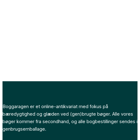
Boggaragen er et online-antikvariat med fokus på
bæredygtighed og glæden ved (gen)brugte bøger. Alle vores
bøger kommer fra secondhand, og alle bogbestillinger sendes i
genbrugsemballage.