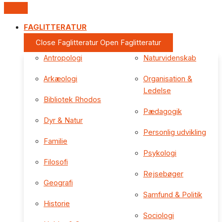
FAGLITTERATUR
Close Faglitteratur
Open Faglitteratur
Antropologi
Naturvidenskab
Arkæologi
Organisation &
Ledelse
Bibliotek Rhodos
Pædagogik
Dyr & Natur
Personlig udvikling
Familie
Psykologi
Filosofi
Rejsebøger
Geografi
Samfund & Politik
Historie
Sociologi