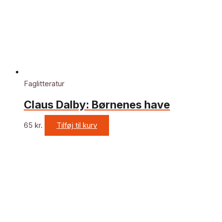
Faglitteratur
Claus Dalby: Børnenes have
65
kr.
Tilføj til kurv