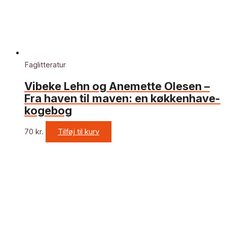
Faglitteratur
Vibeke Lehn og Anemette Olesen –
Fra haven til maven: en køkkenhave-
kogebog
70
kr.
Tilføj til kurv