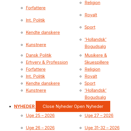
Religion
Forfattere
Royalt
Int. Politik
Sport
Kendte danskere
‘Hollandsk’
Kunstnere
Bogudsalg
Dansk Politik
Musikere &
Erhverv & Profession
Skuespillere
Forfattere
Religion
Int. Politik
Royalt
Kendte danskere
Sport
Kunstnere
‘Hollandsk’
Bogudsalg
NYHEDER
Close Nyheder
Open Nyheder
Uge 25 – 2026
Uge 27 – 2026
Uge 26 – 2026
Uge 31-32 – 2026