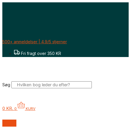
Gå
til
indholdet
500+ anmeldelser | 4.9/5 stjerner
Fri fragt over 350 KR
Søg
0
KR.
0
KURV