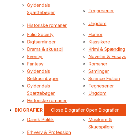
Gyldendals
Tegneserier
Spættebøger
Ungdom
Historiske romaner
Folio Society
Humor
Digtsamlinger
Klassikere
Drama & skuespil
Krimi & Spænding
Eventyr
Noveller & Essays
Fantasy
Romaner
Gyldendals
Samlinger
Bekkasinbøger
Science Fiction
Gyldendals
Tegneserier
Spættebøger
Ungdom
Historiske romaner
BIOGRAFIER
Close Biografier
Open Biografier
Dansk Politik
Musikere &
Skuespillere
Erhverv & Profession