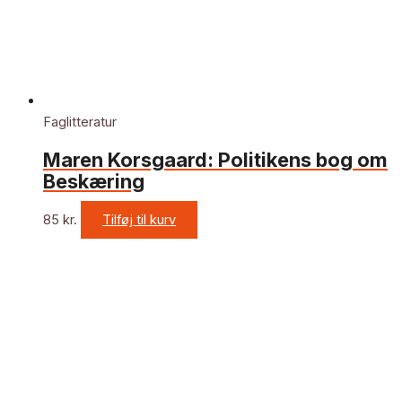
Faglitteratur
Maren Korsgaard: Politikens bog om
Beskæring
85
kr.
Tilføj til kurv