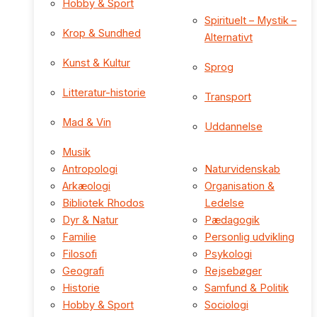
Hobby & Sport
Spirituelt – Mystik –
Krop & Sundhed
Alternativt
Kunst & Kultur
Sprog
Litteratur-historie
Transport
Mad & Vin
Uddannelse
Musik
Antropologi
Naturvidenskab
Arkæologi
Organisation &
Bibliotek Rhodos
Ledelse
Dyr & Natur
Pædagogik
Familie
Personlig udvikling
Filosofi
Psykologi
Geografi
Rejsebøger
Historie
Samfund & Politik
Hobby & Sport
Sociologi