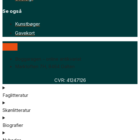
Se også
Kunstbøger
Gavekort
Boggaragen – online antikvariat
Marktoften 7H, 8464 Galten
CVR: 41247126
Faglitteratur
Skønlitteratur
Biografier