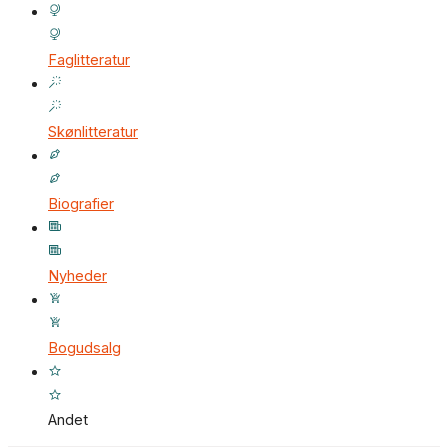
Faglitteratur
Skønlitteratur
Biografier
Nyheder
Bogudsalg
Andet