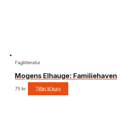
Faglitteratur
Mogens Elhauge: Familiehaven
75
kr.
Tilføj til kurv